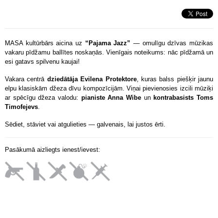
MASA kultūrbārs aicina uz
“Pajama Jazz”
— omulīgu dzīvas mūzikas
vakaru pīdžamu ballītes noskaņās. Vienīgais noteikums: nāc pīdžamā un
esi gatavs spilvenu kaujai!
Vakara centrā
dziedātāja Evilena Protektore
, kuras balss piešķir jaunu
elpu klasiskām džeza dīvu kompozīcijām. Viņai pievienosies izcili mūziķi
ar spēcīgu džeza valodu:
pianiste Anna Wibe
un
kontrabasists Toms
Timofejevs
.
Sēdiet, stāviet vai atgulieties — galvenais, lai justos ērti.
Pasākumā aizliegts ienest/ievest: