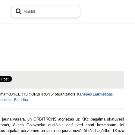
ma "KONCERTS // ORBITRONS" organizators:
Kaņepes Laikmetīgās
s centrs, Biedrība
al jauna vasara, un ORBITRONS atgriežas uz KKc pagalma skatuves!
enmēr, Alises Golovacka audiālais ceļš ved cauri kosmosam, lai
ztos atpakaļ pie Zemes un ļautu no jauna novērtēt tās bagātību. Džeza