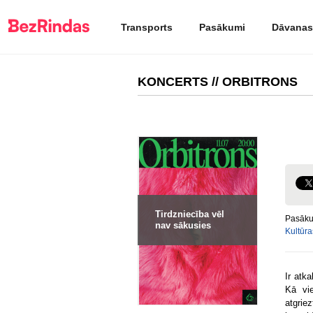
Transports
Pasākumi
Dāvanas
KONCERTS // ORBITRONS
Tirdzniecība vēl
Pasāku
nav sākusies
Kultūra
Ir atk
Kā vi
atgrie