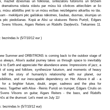
di, mazliet dziesmas un folkloras, sintezatoru futūrisms un brīžiem
dramatisma stāsta stāstu par mūsu kā cilvēces attiecībām ar šo
u, mūsu atbildību pret to un mūsu esības neizbēgamo atkarību no tās.
isam - meklējumi pēc gaišākas nākotnes, šaubas, dusmas, skumjas un
a pēc piedošanas. Kopā ar Alisi uz skatuves Reinis Puriņš, Edgars
s, Svens Vilsons, Aigars Reiters un Rūdolfs Daņiļevičs. Tiekamies 11.
: bezrindas.lv (5/7/10/12 eur )
 new Summer and ORBITRONS is coming back to the outdoor stage of
s always, Alise's audial journey takes us through space to inevitably
ck to Earth and appreciate Her abundance anew. Impressions of jazz, a
 bit of song and folklore, synthesizer futurism, and moments of heavy
tell the story of humanity's relationship with our planet, our
sibilities, and our inescapable dependency on Her. Above it all - a
 for a brighter future, doubt, anger, sadness and the plea for
eness. Together with Alise - Reinis Puriņš on trumpet, Edgars Cīrulis on
Svens Vilsons on guitar, Aigars Reiters - the bass, and Rūdolfs
vičs at the drumset. Let's meet on July 11!
: bezrindas.lv (5/7/10/12 eur)