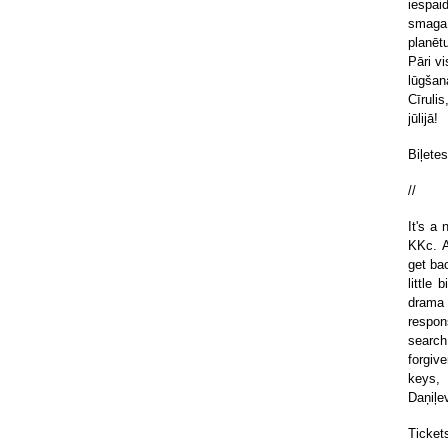
iespai
smaga 
planēt
Pāri v
lūgšan
Cīruli
jūlijā!
Biļetes
//
It's a
KKc. A
get ba
little
drama 
respon
search
forgiv
keys, 
Daņiļe
Tickets