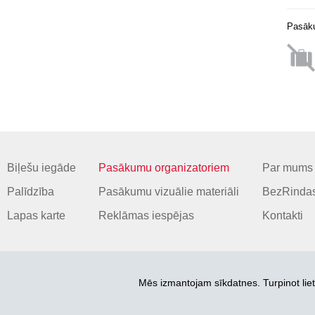
Pasāku
Biļešu iegāde
Pasākumu organizatoriem
Par mums
Palīdzība
Pasākumu vizuālie materiāli
BezRindas
Lapas karte
Reklāmas iespējas
Kontakti
Mēs izmantojam sīkdatnes. Turpinot liet