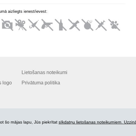
mā aizliegts ienest/ievest:
Lietošanas noteikumi
 logo
Privātuma politika
ot šo mājas lapu, Jūs piekrītat
sīkdatņu lietošanas noteikumiem. Uzzinā
© 2006-2026 SIA "BEZRINDAS.LV".