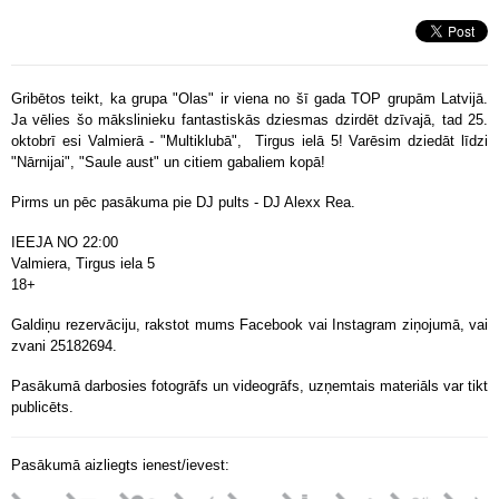
Gribētos teikt, ka grupa "Olas" ir viena no šī gada TOP grupām Latvijā.
Ja vēlies šo mākslinieku fantastiskās dziesmas dzirdēt dzīvajā, tad 25.
oktobrī esi Valmierā - "Multiklubā", Tirgus ielā 5! Varēsim dziedāt līdzi
"Nārnijai", "Saule aust" un citiem gabaliem kopā!
Pirms un pēc pasākuma pie DJ pults - DJ Alexx Rea.
IEEJA NO 22:00
Valmiera, Tirgus iela 5
18+
Galdiņu rezervāciju, rakstot mums Facebook vai Instagram ziņojumā, vai
zvani 25182694.
Pasākumā darbosies fotogrāfs un videogrāfs, uzņemtais materiāls var tikt
publicēts.
Pasākumā aizliegts ienest/ievest: