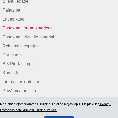
Biļešu iegāde
Palīdzība
Lapas karte
Pasākumu organizatoriem
Pasākumu vizuālie materiāli
Reklāmas iespējas
Par mums
BezRindas logo
Kontakti
Lietošanas noteikumi
Privātuma politika
Mēs izmantojam sīkdatnes. Turpinot lietot šo mājas lapu, Jūs piekrītat
sīkdatņu
lietošanas noteikumiem. Uzzināt vairāk.