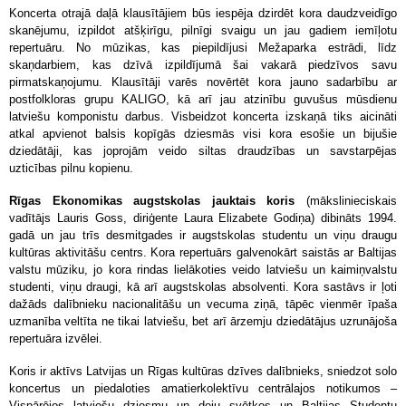
Koncerta otrajā daļā klausītājiem būs iespēja dzirdēt kora daudzveidīgo
skanējumu, izpildot atšķirīgu, pilnīgi svaigu un jau gadiem iemīļotu
repertuāru. No mūzikas, kas piepildījusi Mežaparka estrādi, līdz
skaņdarbiem, kas dzīvā izpildījumā šai vakarā piedzīvos savu
pirmatskaņojumu. Klausītāji varēs novērtēt kora jauno sadarbību ar
postfolkloras grupu KALIGO, kā arī jau atzinību guvušus mūsdienu
latviešu komponistu darbus. Visbeidzot koncerta izskaņā tiks aicināti
atkal apvienot balsis kopīgās dziesmās visi kora esošie un bijušie
dziedātāji, kas joprojām veido siltas draudzības un savstarpējas
uzticības pilnu kopienu.
Rīgas Ekonomikas augstskolas jauktais koris
(mākslinieciskais
vadītājs Lauris Goss, diriģente Laura Elizabete Godiņa) dibināts 1994.
gadā un jau trīs desmitgades ir augstskolas studentu un viņu draugu
kultūras aktivitāšu centrs. Kora repertuārs galvenokārt saistās ar Baltijas
valstu mūziku, jo kora rindas lielākoties veido latviešu un kaimiņvalstu
studenti, viņu draugi, kā arī augstskolas absolventi. Kora sastāvs ir ļoti
dažāds dalībnieku nacionalitāšu un vecuma ziņā, tāpēc vienmēr īpaša
uzmanība veltīta ne tikai latviešu, bet arī ārzemju dziedātājus uzrunājoša
repertuāra izvēlei.
Koris ir aktīvs Latvijas un Rīgas kultūras dzīves dalībnieks, sniedzot solo
koncertus un piedaloties amatierkolektīvu centrālajos notikumos –
Vispārējos latviešu dziesmu un deju svētkos un Baltijas Studentu