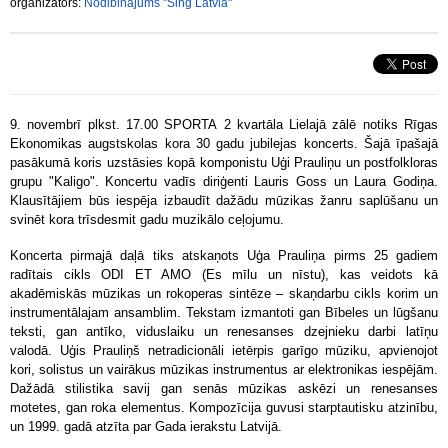
organizators:
Nodibinājums "Sing Latvia"
9. novembrī plkst. 17.00 SPORTA 2 kvartāla Lielajā zālē
notiks Rīgas
Ekonomikas augstskolas kora 30 gadu jubilejas koncerts. Šajā īpašajā
pasākumā koris uzstāsies kopā komponistu Uģi Prauliņu un postfolkloras
grupu "Kaligo". Koncertu vadīs diriģenti Lauris Goss un Laura Godiņa.
Klausītājiem būs iespēja izbaudīt dažādu mūzikas žanru saplūšanu un
svinēt kora trīsdesmit gadu muzikālo ceļojumu.
Koncerta pirmajā daļā tiks atskaņots Uģa Prauliņa pirms 25 gadiem
radītais cikls ODI ET AMO (Es mīlu un nīstu), kas veidots kā
akadēmiskās mūzikas un rokoperas sintēze – skaņdarbu cikls korim un
instrumentālajam ansamblim. Tekstam izmantoti gan Bībeles un lūgšanu
teksti, gan antīko, viduslaiku un renesanses dzejnieku darbi latīņu
valodā. Uģis Prauliņš netradicionāli ietērpis garīgo mūziku, apvienojot
kori, solistus un vairākus mūzikas instrumentus ar elektronikas iespējām.
Dažādā stilistika savij gan senās mūzikas askēzi un renesanses
motetes, gan roka elementus. Kompozīcija guvusi starptautisku atzinību,
un 1999. gadā atzīta par Gada ierakstu Latvijā.