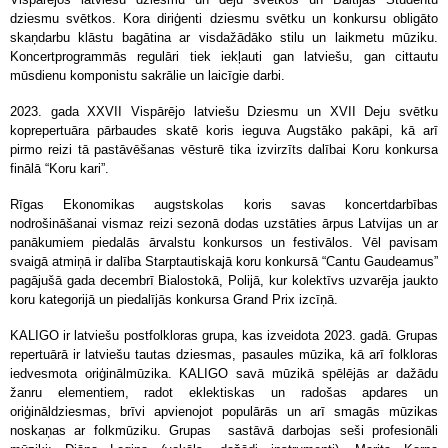
dziesmu svētkos. Kora diriģenti dziesmu svētku un konkursu obligāto
skaņdarbu klāstu bagātina ar visdažādāko stilu un laikmetu mūziku.
Koncertprogrammās regulāri tiek iekļauti gan latviešu, gan cittautu
mūsdienu komponistu sakrālie un laicīgie darbi.
2023. gada XXVII Vispārējo latviešu Dziesmu un XVII Deju svētku
koprepertuāra pārbaudes skatē koris ieguva Augstāko pakāpi, kā arī
pirmo reizi tā pastāvēšanas vēsturē tika izvirzīts dalībai Koru konkursa
finālā “Koru kari”.
Rīgas Ekonomikas augstskolas koris savas koncertdarbības
nodrošināšanai vismaz reizi sezonā dodas uzstāties ārpus Latvijas un ar
panākumiem piedalās ārvalstu konkursos un festivālos. Vēl pavisam
svaigā atmiņā ir dalība Starptautiskajā koru konkursā “Cantu Gaudeamus”
pagājušā gada decembrī Bialostokā, Polijā, kur kolektīvs uzvarēja jaukto
koru kategorijā un piedalījās konkursa Grand Prix izcīņā.
KALIGO ir latviešu postfolkloras grupa, kas izveidota 2023. gadā. Grupas
repertuārā ir latviešu tautas dziesmas, pasaules mūzika, kā arī folkloras
iedvesmota oriģinālmūzika. KALIGO savā mūzikā spēlējās ar dažādu
žanru elementiem, radot eklektiskas un radošas apdares un
oriģināldziesmas, brīvi apvienojot populārās un arī smagās mūzikas
noskaņas ar folkmūziku.
Grupas
sastāvā darbojas seši profesionāli