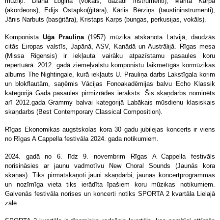
mūziķi: Diāna Logina (vokāls, dažādi instrumenti), Marita Karpa
(akordeons), Edijs Ostapko(ģitāra), Kārlis Bērziņs (taustiņinstrumenti),
Jānis Narbuts (basģitāra), Kristaps Karps (bungas, perkusijas, vokāls).
Komponista
Uģa Prauliņa
(1957) mūzika atskaņota Latvijā, daudzās
citās Eiropas valstīs, Japānā, ASV, Kanādā un Austrālijā. Rīgas mesa
(Missa Rigensis) ir iekļauta vairāku atpazīstamu pasaules koru
repertuārā. 2012. gadā ziemeļvalstu komponistu laikmetīgās kormūzikas
albums The Nightingale, kurā iekļauts U. Prauliņa darbs Lakstīgala korim
un blokflautām, saņēmis Vācijas Fonoakadēmijas balvu Echo Klassik
kategorijā Gada pasaules pirmizrādes ieraksts. Šis skaņdarbs nominēts
arī 2012.gada Grammy balvai kategorijā Labākais mūsdienu klasiskais
skaņdarbs (Best Contemporary Classical Composition).
Rīgas Ekonomikas augstskolas kora 30 gadu jubilejas koncerts
ir viens
no
Rīgas A Cappella festivāla 2024. gada notikumiem.
2024. gadā no 6. līdz 9. novembrim Rīgas A Cappella festivāls
norisināsies ar jaunu vadmotīvu New Choral Sounds (Jaunās kora
skaņas). Tiks pirmatskaņoti jauni skaņdarbi, jaunas koncertprogrammas
un nozīmīga vieta tiks ierādīta īpašiem koru mūzikas notikumiem.
Galvenās festivāla norises un koncerti notiks SPORTA 2 kvartāla Lielajā
zālē.