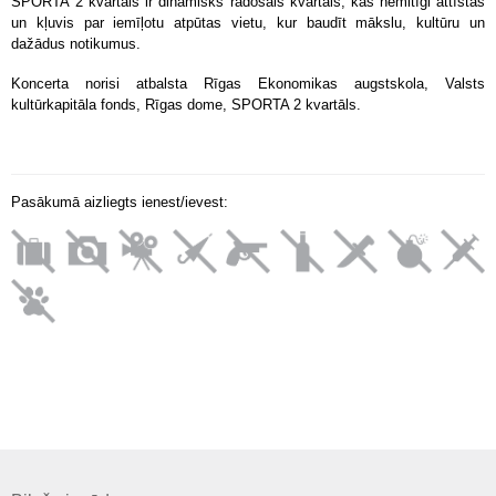
SPORTA 2 kvartāls ir dinamisks radošais kvartāls, kas nemitīgi attīstās
un kļuvis par iemīļotu atpūtas vietu, kur baudīt mākslu, kultūru un
dažādus notikumus.
Koncerta norisi atbalsta Rīgas Ekonomikas augstskola, Valsts
kultūrkapitāla fonds, Rīgas dome, SPORTA 2 kvartāls.
Pasākumā aizliegts ienest/ievest: