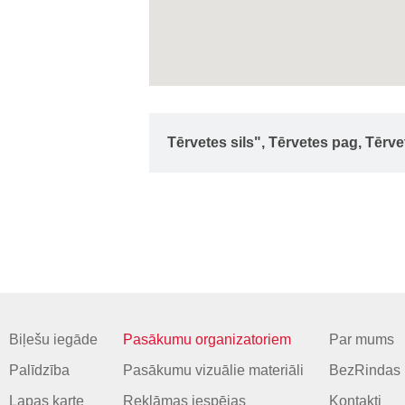
Tērvetes sils", Tērvetes pag, Tērv
Biļešu iegāde
Pasākumu organizatoriem
Par mums
Palīdzība
Pasākumu vizuālie materiāli
BezRindas 
Lapas karte
Reklāmas iespējas
Kontakti