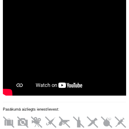
Pasākumā aizliegts ienest/ievest: