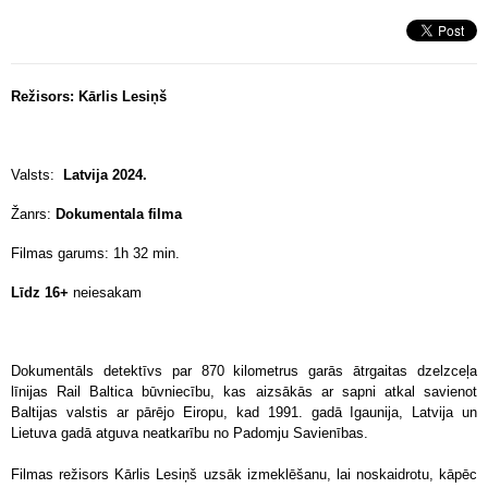
Režisors: Kārlis Lesiņš
Valsts:
Latvija 2024.
Žanrs:
Dokumentala filma
Filmas garums: 1h 32 min.
Līdz 16+
neiesakam
Dokumentāls detektīvs par 870 kilometrus garās ātrgaitas dzelzceļa
līnijas Rail Baltica būvniecību, kas aizsākās ar sapni atkal savienot
Baltijas valstis ar pārējo Eiropu, kad 1991. gadā Igaunija, Latvija un
Lietuva gadā atguva neatkarību no Padomju Savienības.
Filmas režisors Kārlis Lesiņš uzsāk izmeklēšanu, lai noskaidrotu, kāpēc