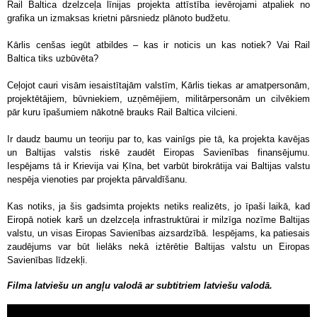
Rail Baltica dzelzceļa līnijas projekta attīstība ievērojami atpaliek no
grafika un izmaksas krietni pārsniedz plānoto budžetu.
Kārlis cenšas iegūt atbildes – kas ir noticis un kas notiek? Vai Rail
Baltica tiks uzbūvēta?
Ceļojot cauri visām iesaistītajām valstīm, Kārlis tiekas ar amatpersonām,
projektētājiem, būvniekiem, uzņēmējiem, militārpersonām un cilvēkiem
pār kuru īpašumiem nākotnē brauks Rail Baltica vilcieni.
Ir daudz baumu un teoriju par to, kas vainīgs pie tā, ka projekta kavējas
un Baltijas valstis riskē zaudēt Eiropas Savienības finansējumu.
Iespējams tā ir Krievija vai Ķīna, bet varbūt birokrātija vai Baltijas valstu
nespēja vienoties par projekta pārvaldīšanu.
Kas notiks, ja šis gadsimta projekts netiks realizēts, jo īpaši laikā, kad
Eiropā notiek karš un dzelzceļa infrastruktūrai ir milzīga nozīme Baltijas
valstu, un visas Eiropas Savienības aizsardzībā. Iespējams, ka patiesais
zaudējums var būt lielāks nekā iztērētie Baltijas valstu un Eiropas
Savienības līdzekļi.
Filma latviešu un angļu valodā ar subtitriem latviešu valodā.