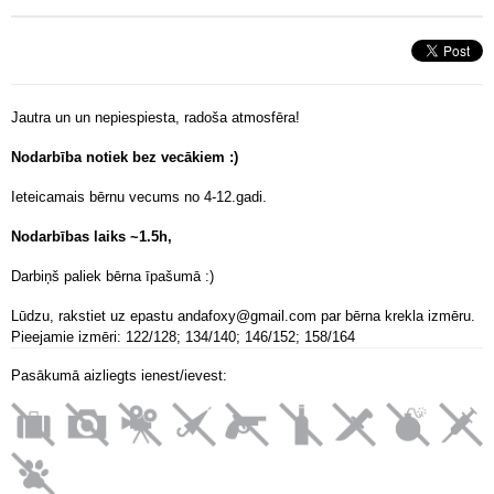
Jautra un un nepiespiesta, radoša atmosfēra!
Nodarbība notiek bez vecākiem :)
Ieteicamais bērnu vecums no 4-12.gadi.
Nodarbības laiks ~
1.5h,
Darbiņš paliek bērna īpašumā :)
Lūdzu, rakstiet uz epastu andafoxy@gmail.com par bērna krekla izmēru.
Pieejamie izmēri: 122/128; 134/140; 146/152; 158/164
Pasākumā aizliegts ienest/ievest: