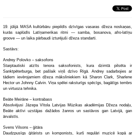
19. jūlijā MASA kultūrbāru piepildīs dzīvīgas vasaras džeza noskaņas,
kurās saplūdīs Latīņamerikas ritmi — samba, bosanova, afro-latīņu
groove — un laika pārbaudi izturējuši džeza standarti.
Sastāvs:
Andrey Polovko – saksofons
Starptautiski atzīts tenora saksofonists, kura dzimtā pilsēta ir
Sanktpēterburga, bet pašlaik viņš dzīvo Rīgā. Andrey sadarbojies ar
tādiem ievērojamiem džeza māksliniekiem kā Sharon Clark, Sharlene
Hector un Johnny Calvin. Viņa spēlei raksturīgs spēcīgs, bagātīgs tembrs
un virtuoza tehnika.
Beāte Meirāne – kontrabass
Absolvējusi Jāzepa Vītola Latvijas Mūzikas akadēmijas Džeza nodaļu,
Beāte aktīvi uzstājas dažādos žanros un sastāvos gan Latvijā, gan
ārvalstīs.
Svens Vilsons – ģitāra
Daudzpusīgs ģitārists un komponists, kurš regulāri muzicē kopā ar