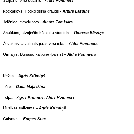
Stepans, viņa sulainis -
Aldis Pommers
Kočkarjovs, Podkoļosina draugs -
Artūrs Lazdiņš
Jaičņica, eksekutors -
Ainārs Tamisārs
Anučkins, atvaļināts kājnieku virsnieks -
Roberts Bērziņš
Ževakins, atvaļināts jūras virsnieks –
Aldis Pommers
Ormaņis, Duņaša, kalpone (balsis) –
Aldis Pommers
Režija –
Agris Krūmiņš
Tērpi –
Dana Maļavkina
Telpa –
Agris Krūmiņš, Aldis Pommers
Mūzikas salikums –
Agris Krūmiņš
Gaismas –
Edgars Suta