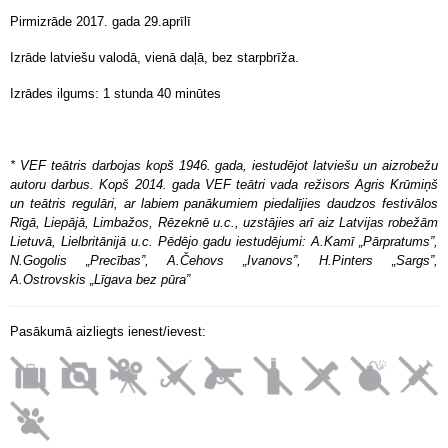
Pirmizrāde 2017. gada 29.aprīlī
Izrāde latviešu valodā, vienā daļā, bez starpbrīža.
Izrādes ilgums: 1 stunda 40 minūtes
* VEF teātris darbojas kopš 1946. gada, iestudējot latviešu un aizrobežu
autoru darbus. Kopš 2014. gada VEF teātri vada režisors Agris Krūmiņš
un teātris regulāri, ar labiem panākumiem piedalījies daudzos festivālos
Rīgā, Liepājā, Limbažos, Rēzeknē u.c., uzstājies arī aiz Latvijas robežām
Lietuvā, Lielbritānijā u.c. Pēdējo gadu iestudējumi: A.Kamī „Pārpratums”,
N.Gogolis „Precības”, A.Čehovs „Ivanovs”, H.Pinters „Sargs”,
A.Ostrovskis „Līgava bez pūra”
Pasākumā aizliegts ienest/ievest: