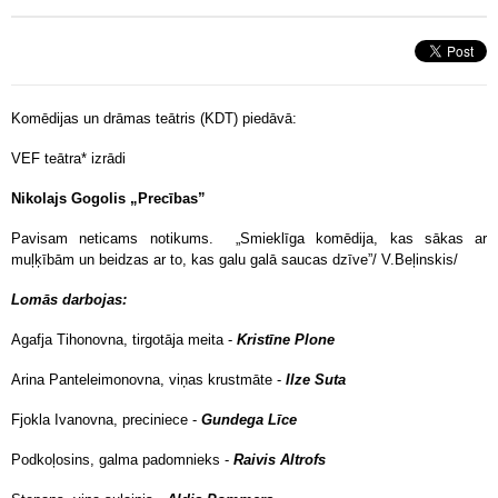
Komēdijas un drāmas teātris (KDT) piedāvā:
VEF teātra* izrādi
Nikolajs Gogolis „Precības”
Pavisam neticams notikums. „Smieklīga komēdija, kas sākas ar
muļķībām un beidzas ar to, kas galu galā saucas dzīve”/ V.Beļinskis/
Lomās darbojas:
Agafja Tihonovna, tirgotāja meita -
Kristīne Plone
Arina Panteleimonovna, viņas krustmāte -
Ilze Suta
Fjokla Ivanovna, preciniece -
Gundega Līce
Podkoļosins, galma padomnieks -
Raivis Altrofs