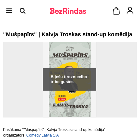
"Mušpapīrs" | Kalvja Troskas stand-up komēdija
Biļešu tirdzniecība
ir beigusies.
Pasākuma ""Mušpapīrs" | Kalvja Troskas stand-up komēdija"
organizators:
Comedy Latvia SIA