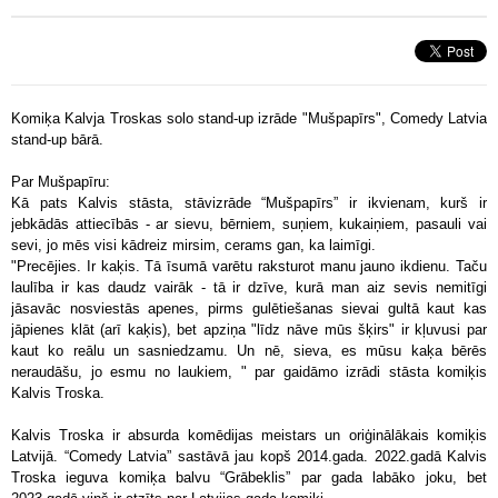
Komiķa Kalvja Troskas solo stand-up izrāde "Mušpapīrs", Comedy Latvia
stand-up bārā.
Par Mušpapīru:
Kā pats Kalvis stāsta, stāvizrāde “Mušpapīrs” ir ikvienam, kurš ir
jebkādās attiecībās - ar sievu, bērniem, suņiem, kukaiņiem, pasauli vai
sevi, jo mēs visi kādreiz mirsim, cerams gan, ka laimīgi.
"Precējies. Ir kaķis. Tā īsumā varētu raksturot manu jauno ikdienu. Taču
laulība ir kas daudz vairāk - tā ir dzīve, kurā man aiz sevis nemitīgi
jāsavāc nosviestās apenes, pirms gulētiešanas sievai gultā kaut kas
jāpienes klāt (arī kaķis), bet apziņa "līdz nāve mūs šķirs" ir kļuvusi par
kaut ko reālu un sasniedzamu. Un nē, sieva, es mūsu kaķa bērēs
neraudāšu, jo esmu no laukiem, " par gaidāmo izrādi stāsta komiķis
Kalvis Troska.
Kalvis Troska ir absurda komēdijas meistars un oriģinālākais komiķis
Latvijā. “Comedy Latvia” sastāvā jau kopš 2014.gada. 2022.gadā Kalvis
Troska ieguva komiķa balvu “Grābeklis” par gada labāko joku, bet