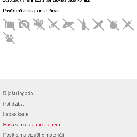
2023.gadā viņš ir atzīts par Latvijas gada komiķi.
Pasākumā aizliegts ienest/ievest:
Biļešu iegāde
Palīdzība
Lapas karte
Pasākumu organizatoriem
Pasākumu vizuālie materiāli