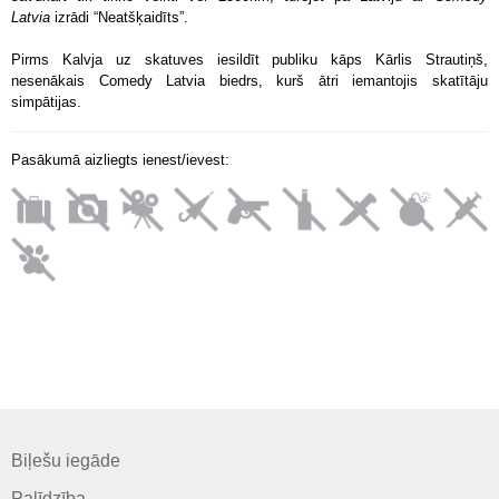
Latvia
izrādi “Neatšķaidīts”.
Pirms Kalvja uz skatuves iesildīt publiku kāps Kārlis Strautiņš,
nesenākais Comedy Latvia biedrs, kurš ātri iemantojis skatītāju
simpātijas.
Pasākumā aizliegts ienest/ievest:
Biļešu iegāde
Palīdzība