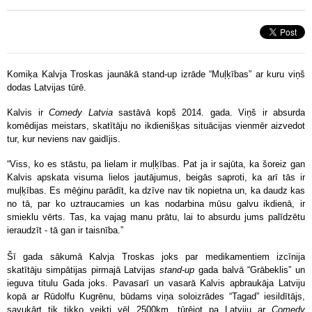
Komiķa Kalvja Troskas jaunākā stand-up izrāde “Muļķības” ar kuru viņš
dodas Latvijas tūrē.
Kalvis ir
Comedy Latvia
sastāvā kopš 2014. gada. Viņš ir absurda
komēdijas meistars, skatītāju no ikdienišķas situācijas vienmēr aizvedot
tur, kur neviens nav gaidījis.
“Viss, ko es stāstu, pa lielam ir muļķības. Pat ja ir sajūta, ka šoreiz gan
Kalvis apskata visuma lielos jautājumus, beigās saproti, ka arī tās ir
muļķības. Es mēģinu parādīt, ka dzīve nav tik nopietna un, ka daudz kas
no tā, par ko uztraucamies un kas nodarbina mūsu galvu ikdienā, ir
smieklu vērts. Tas, ka vajag manu prātu, lai to absurdu jums palīdzētu
ieraudzīt - tā gan ir taisnība.”
Šī gada sākumā Kalvja Troskas joks par medikamentiem izcīnija
skatītāju simpātijas pirmajā Latvijas
stand-up
gada balvā “Grābeklis” un
ieguva titulu Gada joks. Pavasarī un vasarā Kalvis apbraukāja Latviju
kopā ar Rūdolfu Kugrēnu, būdams viņa soloizrādes “Tagad” iesildītājs,
savukārt tik tikko veikti vēl 2500km, tūrējot pa Latviju ar
Comedy