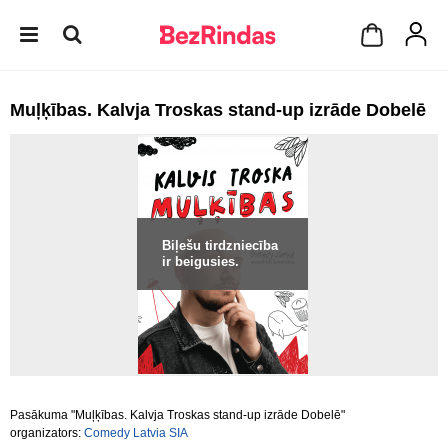
Muļķības. Kalvja Troskas stand-up izrāde Dobelē
Biļešu tirdzniecība
ir beigusies.
Pasākuma "Muļķības. Kalvja Troskas stand-up izrāde Dobelē"
organizators:
Comedy Latvia SIA