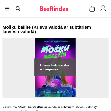
Mošķu ballīte (Krievu valodā ar subtitriem
latviešu valodā)
Biļešu tirdzniecība
ir beigusies.
Pasākuma "Mošķu ballīte (Krievu valodā ar subtitriem latviešu valodā)"