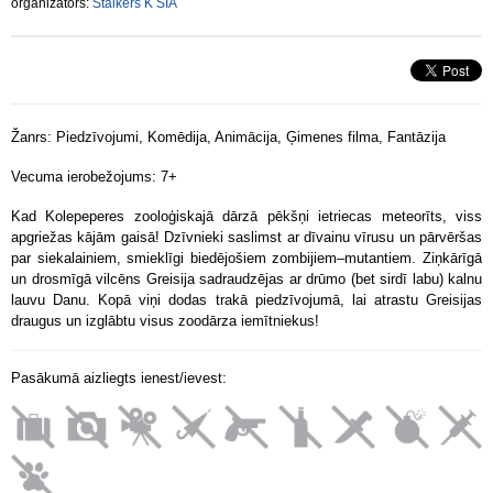
organizators:
Stalkers K SIA
Žanrs: Piedzīvojumi, Komēdija, Animācija, Ģimenes filma, Fantāzija
Vecuma ierobežojums: 7+
Kad Kolepeperes zooloģiskajā dārzā pēkšņi ietriecas meteorīts, viss
apgriežas kājām gaisā! Dzīvnieki saslimst ar dīvainu vīrusu un pārvēršas
par siekalainiem, smieklīgi biedējošiem zombijiem–mutantiem. Ziņkārīgā
un drosmīgā vilcēns Greisija sadraudzējas ar drūmo (bet sirdī labu) kalnu
lauvu Danu. Kopā viņi dodas trakā piedzīvojumā, lai atrastu Greisijas
draugus un izglābtu visus zoodārza iemītniekus!
Pasākumā aizliegts ienest/ievest: