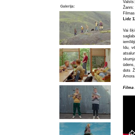
Valsts
Galerija:
Žanrs
Filma
Lidz 
Vai šķi
saglab
iemīlē
Idu, v
atsalu
skumja
ūdens,
dots Ž
Amora 
Filma 