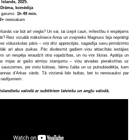
:
Islande, 2025.
:
Drāma, komēdija
s garums:
1h 49 min.
12+
neiesakam
ršanās var būt arī viegla? Un vai, tai izejot cauri, mīlestību ir iespējams
āt? Reiz vizuālā māksliniece Anna un zvejnieks Magnuss bija neprātīgi
jies vidusskolas pāris – viņi drīz apprecējās, sagaidīja savu pirmdzimto
ēlāk arī abus puikas. Pēc divdesmit gadiem viņu attiecībās iestājies
ms un nespēja ieraudzīt otra vajadzības, un nu viņi šķiras. Apātija un
s mijas ar gaišo atmiņu starojumu – viņu atvadas pierakstītas uz
 sauszemes, pie vistu kūtiņas, bērnu čalās un uz putnubiedēkļa, kam
annas d’Arkas vārds. Tā virzienā lido bultas, bet to nenosauksi par
raidījumiem.
islandiešu valodā ar subtitriem latviešu un angļu valodā.