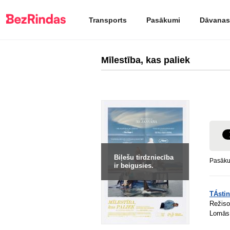
Transports
Pasākumi
Dāvanas
Mīlestība, kas paliek
Biļešu tirdzniecība
Pasākum
ir beigusies.
TÁstin
Režiso
Lomās