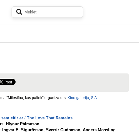
a "Mīlestība, kas paliek" organizators:
Kino galerija, SIA
 sem eftir er / The Love That Remains
rs:
Hlynur Pálmason
:
Ingvar E. Sigurðsson, Sverrir Gudnason, Anders Mossling