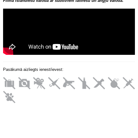
Filma islandiešu valodā ar subtitriem latviešu un angļu valodā.
Pasākumā aizliegts ienest/ievest: