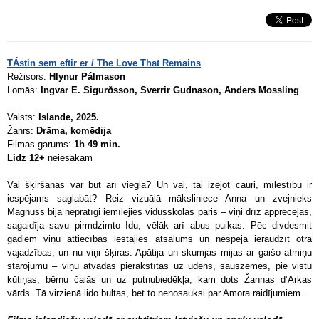
TÁstin sem eftir er / The Love That Remains
Režisors:
Hlynur Pálmason
Lomās:
Ingvar E. Sigurðsson, Sverrir Gudnason, Anders Mossling
Valsts:
Islande, 2025.
Žanrs:
Drāma, komēdija
Filmas garums:
1h 49 min.
Lidz 12+
neiesakam
Vai šķiršanās var būt arī viegla? Un vai, tai izejot cauri, mīlestību ir
iespējams saglabāt? Reiz vizuālā māksliniece Anna un zvejnieks
Magnuss bija neprātīgi iemīlējies vidusskolas pāris – viņi drīz apprecējās,
sagaidīja savu pirmdzimto Idu, vēlāk arī abus puikas. Pēc divdesmit
gadiem viņu attiecībās iestājies atsalums un nespēja ieraudzīt otra
vajadzības, un nu viņi šķiras. Apātija un skumjas mijas ar gaišo atmiņu
starojumu – viņu atvadas pierakstītas uz ūdens, sauszemes, pie vistu
kūtiņas, bērnu čalās un uz putnubiedēkļa, kam dots Žannas d’Arkas
vārds. Tā virzienā lido bultas, bet to nenosauksi par Amora raidījumiem.