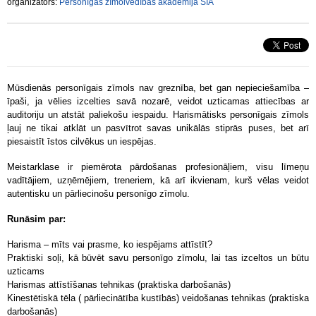
organizators:
Personīgās zīmolvedības akadēmija SIA
Mūsdienās personīgais zīmols nav greznība, bet gan nepieciešamība –
īpaši, ja vēlies izcelties savā nozarē, veidot uzticamas attiecības ar
auditoriju un atstāt paliekošu iespaidu. Harismātisks personīgais zīmols
ļauj ne tikai atklāt un pasvītrot savas unikālās stiprās puses, bet arī
piesaistīt īstos cilvēkus un iespējas.
Meistarklase ir piemērota pārdošanas profesionāļiem, visu līmeņu
vadītājiem, uzņēmējiem, treneriem, kā arī ikvienam, kurš vēlas veidot
autentisku un pārliecinošu personīgo zīmolu.
Runāsim par:
Harisma – mīts vai prasme, ko iespējams attīstīt?
Praktiski soļi, kā būvēt savu personīgo zīmolu, lai tas izceltos un būtu
uzticams
Harismas attīstīšanas tehnikas (praktiska darbošanās)
Kinestētiskā tēla ( pārliecinātība kustībās) veidošanas tehnikas (praktiska
darbošanās)