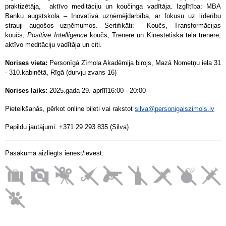
praktizētāja, aktīvo meditāciju un koučinga vadītāja. Izglītība: MBA
Banku augstskola – Inovatīvā uzņēmējdarbība, ar fokusu uz līderību
strauji augošos uzņēmumos. Sertifikāti: Koučs, Transformācijas
koučs,
Positive Intelligence
koučs, Trenere un Kinestētiskā tēla trenere,
aktīvo meditāciju vadītāja un citi.
Norises vieta:
Personīgā Zīmola Akadēmija birojs, Mazā Nometņu iela 31
- 310.kabinētā, Rīgā (durvju zvans 16)
Norises laiks:
2025.gada 29. aprīlī16:00 - 20:00
Pieteikšanās, pērkot online biļeti vai rakstot
silva@personigaiszimols.lv
Papildu jautājumi: +371 29 293 835 (Silva)
Pasākumā aizliegts ienest/ievest: