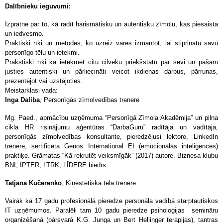
Dalībnieku ieguvumi:
Izpratne par to, kā radīt harismātisku un autentisku zīmolu, kas piesaista
un iedvesmo.
Praktiski rīki un metodes, ko uzreiz varēs izmantot, lai stiprinātu savu
personīgo tēlu un ietekmi.
Prakstiski rīki kā ietekmēt citu cilvēku priekšstatu par sevi un pašam
justies autentiski un pārliecināti veicot ikdienas darbus, pārrunas,
prezentējot vai uzstājoties.
Meistarklasi vada:
Inga Daliba
,
Personīgās zīmolvedības trenere
Mg. Paed., apmācību uzņēmuma “Personīgā Zīmola Akadēmija” un pilna
cikla HR risinājumu aģentūras “DarbaGuru” radītāja un vadītāja,
personīgās zīmolvedības konsultante, pieredzējusi lektore, LinkedIn
trenere, sertificēta Genos International EI (emocionālās inteliģences)
praktiķe. Grāmatas “Kā rekrutēt veiksmīgāk” (2017) autore. Biznesa klubu
BNI, IPTER, LTRK, LĪDERE biedrs.
Tatjana Kučerenko
, Kinestētiskā tēla trenere
Vairāk kā 17 gadu profesionālā pieredze personāla vadībā starptautiskos
IT uzņēmumos. Paralēli tam 10 gadu pieredze psiholoģijas semināru
organizēšanā (pārsvarā K.G. Junga un Bert Hellinger terapijas), tantras