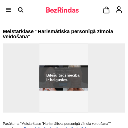
Meistarklase "Harismātiska personīgā zīmola
veidošana"
Biļešu tirdzniecība
ir beigusies.
Pasākuma "Meistarklase "Harismātiska personīgā zīmola veidošana""