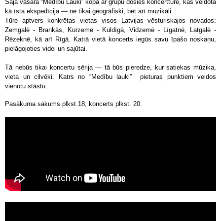
Šajā vasarā “Medību Lauki” kopā ar grupu dosies koncerttūrē, kas veidota
kā īsta ekspedīcija — ne tikai ģeogrāfiski, bet arī muzikāli.
Tūre aptvers konkrētas vietas visos Latvijas vēsturiskajos novados:
Zemgalē - Brankās, Kurzemē - Kuldīgā, Vidzemē - Līgatnē, Latgalē -
Rēzeknē, kā arī Rīgā. Katrā vietā koncerts iegūs savu īpašo noskaņu,
pielāgojoties videi un sajūtai.
Tā nebūs tikai koncertu sērija — tā būs pieredze, kur satiekas mūzika,
vieta un cilvēki. Katrs no “Medību lauki” pieturas punktiem veidos
vienotu stāstu.
Pasākuma sākums plkst.18, koncerts plkst. 20.