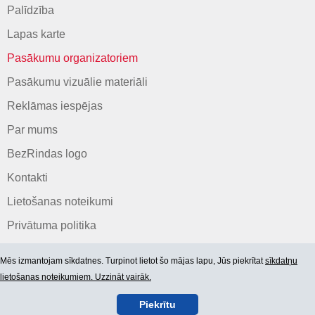
Palīdzība
Lapas karte
Pasākumu organizatoriem
Pasākumu vizuālie materiāli
Reklāmas iespējas
Par mums
BezRindas logo
Kontakti
Lietošanas noteikumi
Privātuma politika
Mēs izmantojam sīkdatnes. Turpinot lietot šo mājas lapu, Jūs piekrītat
sīkdatņu
lietošanas noteikumiem. Uzzināt vairāk.
Piekrītu