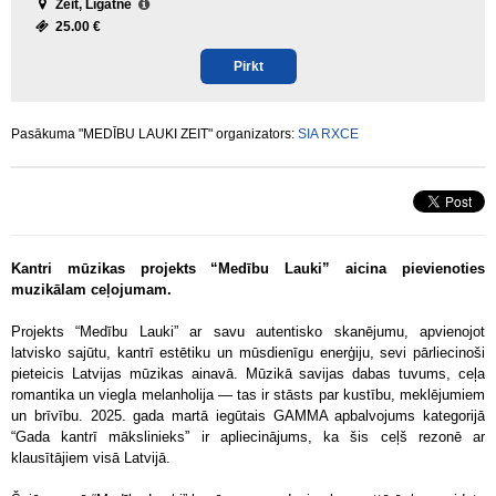
Zeit, Līgatne
25.00 €
Pirkt
Pasākuma "MEDĪBU LAUKI ZEIT" organizators:
SIA RXCE
Kantri mūzikas projekts “Medību Lauki” aicina pievienoties
muzikālam ceļojumam.
Projekts “Medību Lauki” ar savu autentisko skanējumu, apvienojot
latvisko sajūtu, kantrī estētiku un mūsdienīgu enerģiju, sevi pārliecinoši
pieteicis Latvijas mūzikas ainavā. Mūzikā savijas dabas tuvums, ceļa
romantika un viegla melanholija — tas ir stāsts par kustību, meklējumiem
un brīvību. 2025. gada martā iegūtais GAMMA apbalvojums kategorijā
“Gada kantrī mākslinieks” ir apliecinājums, ka šis ceļš rezonē ar
klausītājiem visā Latvijā.