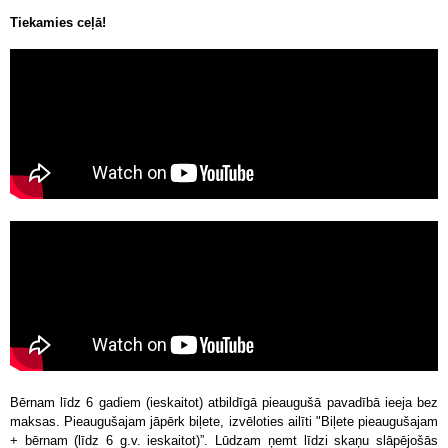
Tiekamies ceļā!
Bērnam līdz 6 gadiem (ieskaitot) atbildīgā pieaugušā pavadībā ieeja bez
maksas. Pieaugušajam jāpērk biļete, izvēloties ailīti "Biļete pieaugušajam
+ bērnam (līdz 6 g.v. ieskaitot)”. Lūdzam ņemt līdzi skaņu slāpējošās