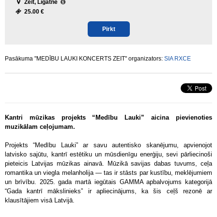
Zeit, Līgatne
25.00 €
Pirkt
Pasākuma "MEDĪBU LAUKI KONCERTS ZEIT" organizators:
SIA RXCE
Kantri mūzikas projekts “Medību Lauki” aicina pievienoties
muzikālam ceļojumam.
Projekts “Medību Lauki” ar savu autentisko skanējumu, apvienojot
latvisko sajūtu, kantrī estētiku un mūsdienīgu enerģiju, sevi pārliecinoši
pieteicis Latvijas mūzikas ainavā. Mūzikā savijas dabas tuvums, ceļa
romantika un viegla melanholija — tas ir stāsts par kustību, meklējumiem
un brīvību. 2025. gada martā iegūtais GAMMA apbalvojums kategorijā
“Gada kantrī mākslinieks” ir apliecinājums, ka šis ceļš rezonē ar
klausītājiem visā Latvijā.