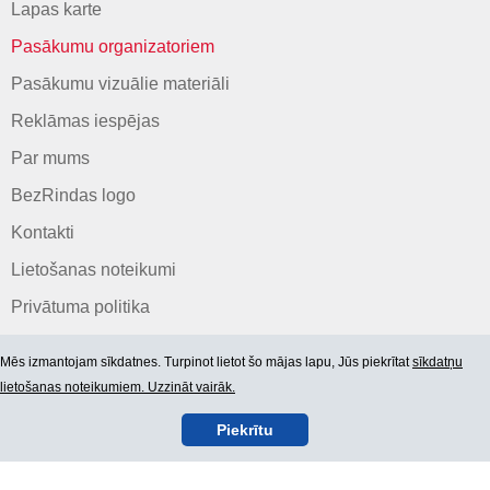
Lapas karte
Pasākumu organizatoriem
Pasākumu vizuālie materiāli
Reklāmas iespējas
Par mums
BezRindas logo
Kontakti
Lietošanas noteikumi
Privātuma politika
Mēs izmantojam sīkdatnes. Turpinot lietot šo mājas lapu, Jūs piekrītat
sīkdatņu
lietošanas noteikumiem. Uzzināt vairāk.
Piekrītu
© 2006-2026 SIA "BEZRINDAS.LV".