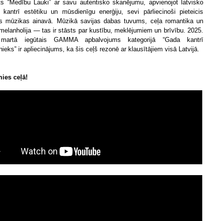
ts “Medību Lauki” ar savu autentisko skanējumu, apvienojot latvisko
, kantrī estētiku un mūsdienīgu enerģiju, sevi pārliecinoši pieteicis
as mūzikas ainavā. Mūzikā savijas dabas tuvums, ceļa romantika un
 melanholija — tas ir stāsts par kustību, meklējumiem un brīvību. 2025.
martā iegūtais GAMMA apbalvojums kategorijā “Gada kantrī
ieks” ir apliecinājums, ka šis ceļš rezonē ar klausītājiem visā Latvijā.
ies ceļā!