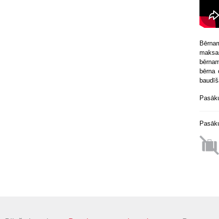
Bērnam
maksas
bērnam
bērna 
baudīš
Pasākum
Pasāku