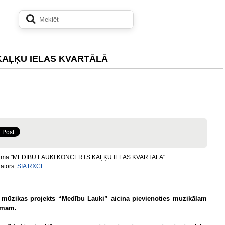
KAĻĶU IELAS KVARTĀLĀ
uma "MEDĪBU LAUKI KONCERTS KAĻĶU IELAS KVARTĀLĀ"
ators:
SIA RXCE
 mūzikas projekts “Medību Lauki” aicina pievienoties muzikālam
umam.