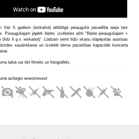
 līdz 6 gadiem (ieskaitot) atbildīgā pieaugušā pavadībā ieeja bez
. Pieaugušajam jāpērk biļete, izvēloties ailīti "Biļete pieaugušajam +
 (līdz 6 g.v. ieskaitot)”. Lūdzam ņemt līdzi skaņu slāpējošās austiņas
dzirdes saudzēšanai un izvērtēt bērna pacietības kapacitāti koncerta
anai.
a laikā var tikt filmēts un fotogrāfēts.
mā aizliegts ienest/ievest: