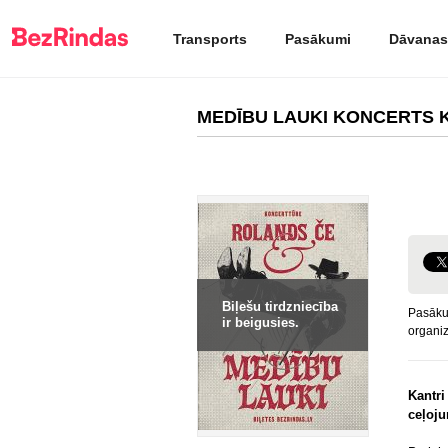
Transports
Pasākumi
Dāvanas
MEDĪBU LAUKI KONCERTS 
Biļešu tirdzniecība
Pasāk
ir beigusies.
organiz
Kantri
ceļoj