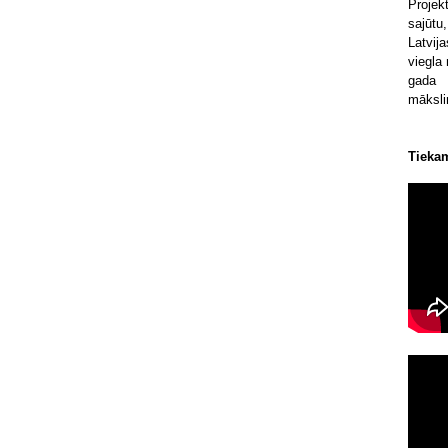
Projek
sajūtu
Latvij
viegla
gada 
mākslin
Tiekam