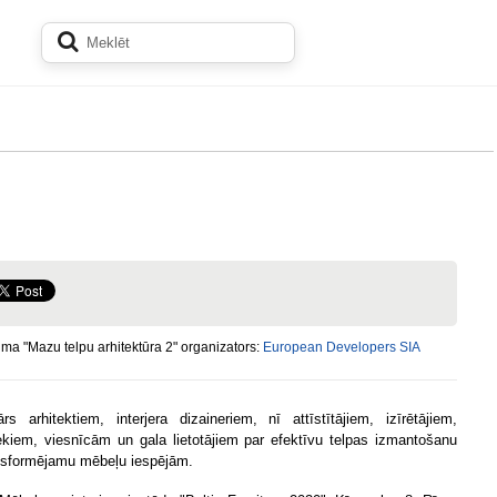
a "Mazu telpu arhitektūra 2" organizators:
European Developers SIA
rs arhitektiem, interjera dizaineriem, nī attīstītājiem, izīrētājiem,
kiem, viesnīcām un gala lietotājiem par efektīvu telpas izmantošanu
nsformējamu mēbeļu iespējām.