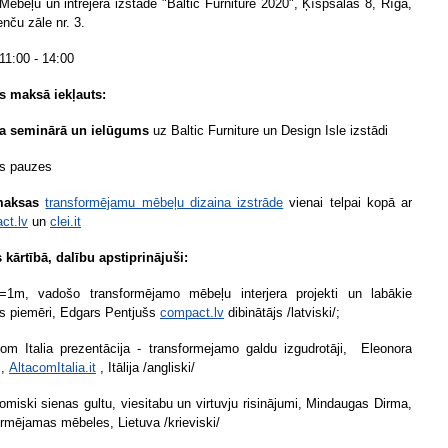
 Mēbeļu un intrejera izstāde "Baltic Furniture 2020", Ķīspsalas 8, Rīga,
nču zāle nr. 3.
11:00 - 14:00
s maksā iekļauts:
ba seminārā un ielūgums
uz Baltic Furniture un Design Isle izstādi
jas pauzes
maksas
transformējamu mēbeļu dizaina izstrāde
vienai telpai kopā ar
ct.lv
un
clei.it
 kārtībā, dalību apstiprinājuši:
1m, vadošo transformējamo mēbeļu interjera projekti un labākie
s piemēri, Edgars Pentjušs
compact.lv
dibinātājs /latviski/;
com Italia prezentācija - transformejamo galdu izgudrotāji,
Eleonora
i,
AltacomItalia.it
, Itālija /angliski/
omiski sienas gultu, viesitabu un virtuvju risinājumi, Mindaugas Dirma,
ormējamas mēbeles, Lietuva /krieviski/