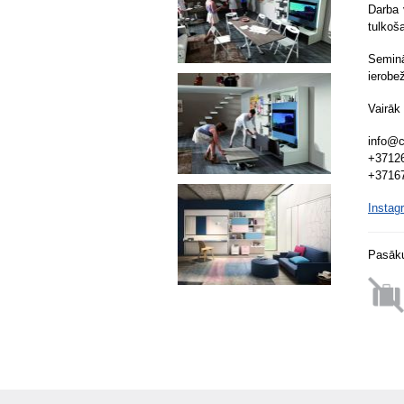
Darba 
tulkoš
Seminā
ierobe
Vairāk
info@c
+3712
+3716
Instag
Pasāku