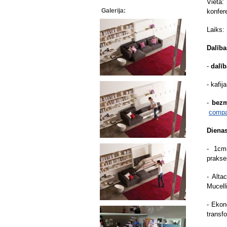
Vieta:
Galerija:
konfere
Laiks: 
Dalība
-
dalī
- kafi
-
bez
compa
Dienas
- 1cm=
prakse
- Alta
Mucell
- Ekon
transf