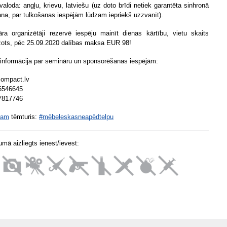
valoda: angļu, krievu, latviešu (uz doto brīdi netiek garantēta sinhronā
ana, par tulkošanas iespējām lūdzam iepriekš uzzvanīt).
ra organizētāji rezervē iespēju mainīt dienas kārtību, vietu skaits
žots, pēc 25.09.2020 dalības maksa EUR 98!
 informācija par semināru un sponsorēšanas iespējām:
ompact.lv
6546645
7817746
ram
tēmturis:
#mēbeleskasneapēdtelpu
mā aizliegts ienest/ievest: