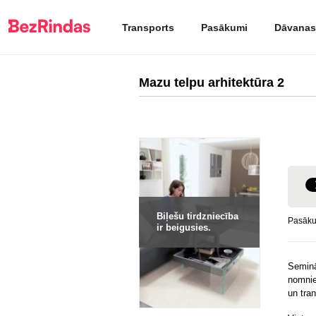
Transports
Pasākumi
Dāvanas
Mazu telpu arhitektūra 2
Biļešu tirdzniecība
Pasākum
ir beigusies.
Seminā
nomnie
un tra