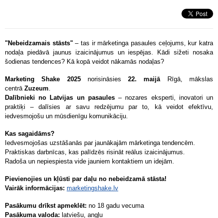
"Nebeidzamais stāsts"
– tas ir mārketinga pasaules ceļojums, kur katra
nodaļa piedāvā jaunus izaicinājumus un iespējas. Kādi sižeti nosaka
šodienas tendences? Kā kopā veidot nākamās nodaļas?
Marketing Shake 2025
norisināsies
22. maijā
Rīgā, mākslas
centrā
Zuzeum
.
Dalībnieki no Latvijas un pasaules
– nozares eksperti, inovatori un
praktiķi – dalīsies ar savu redzējumu par to, kā veidot efektīvu,
iedvesmojošu un mūsdienīgu komunikāciju.
Kas sagaidāms?
Iedvesmojošas uzstāšanās par jaunākajām mārketinga tendencēm.
Praktiskas darbnīcas, kas palīdzēs risināt reālus izaicinājumus.
Radoša un nepiespiesta vide jauniem kontaktiem un idejām.
Pievienojies un kļūsti par daļu no nebeidzamā stāsta!
Vairāk informācijas:
marketingshake
.lv
Pasākumu drīkst apmeklēt:
no 18 gadu vecuma
Pasākuma valoda:
latviešu, angļu