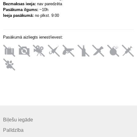
Bezmaksas ieeja:
nav paredzēta
Pasākuma ilgums:
~10h
Ieeja pasākumā:
no plkst. 9:00
Pasākumā aizliegts ienest/ievest:
Biļešu iegāde
Palīdzība