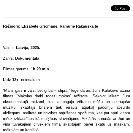
Režisors: Elizabete Gricmane, Ramune Rakauskaite
Valsts:
Latvija, 2025.
Žanrs:
Dokumentāla
Filmas garums:
1h 20 min.
Lidz 12+
neiesakam
“Mans gars ir vājš, bet griba – stipra,” leģendārais Juris Kulakovs atzina
filmas “Mākslas darbi rodas mokās” režisorei. Sekojot laikam Jura
ekscentriskajā midzenī, kas atspoguļo vētraino mūžu un aizraujošo
mūziku, skatītājs brīžiem tiek ierauts atpakaļ padomju absurdo
aizliegumu realitātē un brīvības atgūšanas spožumā, kas par spīti visam
mēdz izklausīties kā muļķības slavinājums. Atklātās sarunās ar Juri un
viņa tuvākajiem cilvēkiem filma skatītājam paver skatu uz maskām,
mākslām un kaislībā.