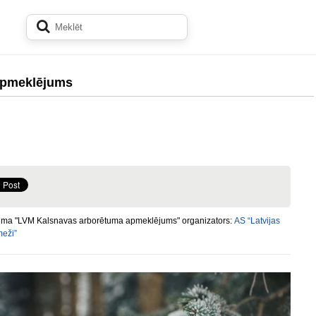
apmeklējums
ma "LVM Kalsnavas arborētuma apmeklējums" organizators:
AS “Latvijas
meži”