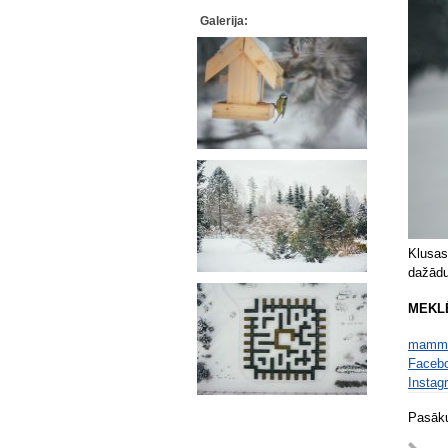
Galerija:
Klusas
dažādu
MEKL
mamm
Faceb
Instag
Pasāku