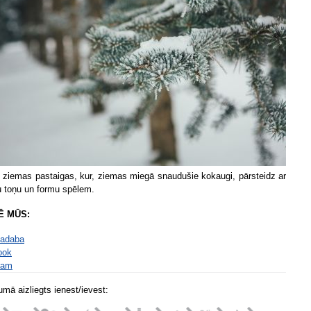
 ziemas pastaigas, kur, ziemas miegā snaudušie kokaugi, pārsteidz ar
 toņu un formu spēlem.
Ē MŪS:
adaba
ook
ram
mā aizliegts ienest/ievest: