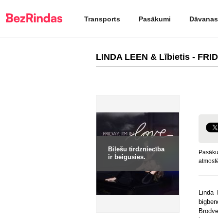
Transports
Pasākumi
Dāvanas
LINDA LEEN & Lībietis - FRID
Biļešu tirdzniecība
Pasākum
ir beigusies.
atmosfē
Linda 
bigben
Brodve