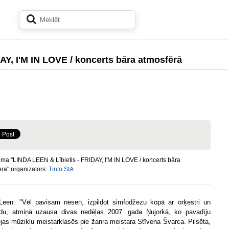
AY, I'M IN LOVE / koncerts bāra atmosfērā
a "LINDA LEEN & Lībietis - FRIDAY, I'M IN LOVE / koncerts bāra
rā" organizators:
Tinto SIA
Leen: "Vēl pavisam nesen, izpildot simfodžezu kopā ar orķestri un
du, atmiņā uzausa divas nedēļas 2007. gada Ņujorkā, ko pavadīju
jas mūziklu meistarklasēs pie žanra meistara Stīvena Švarca. Pilsēta,