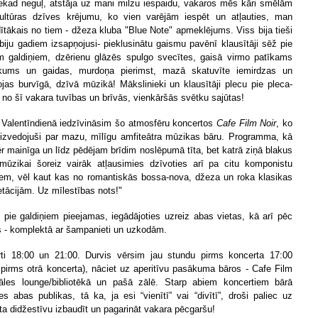
ekad neguļ, atstāja uz mani milzu iespaidu, vakaros mēs kāri smēlām
ultūras dzīves krējumu, ko vien varējām iespēt un atļauties, man
dītākais no tiem - džeza kluba "Blue Note" apmeklējums. Viss bija tieši
 biju gadiem izsapņojusi- pieklusinātu gaismu pavēnī klausītāji sēž pie
 galdiņiem, dzērienu glāzēs spulgo svecītes, gaisā virmo patīkams
ukums un gaidas, murdoņa pierimst, mazā skatuvīte iemirdzas un
ojas burvīgā, dzīvā mūzikā! Mākslinieki un klausītāji plecu pie pleca-
 no šī vakara tuvības un brīvās, vienkāršās svētku sajūtas!
Valentīndienā iedzīvināsim šo atmosfēru koncertos
Cafe Film Noir
, ko
izvedojuši par mazu, mīlīgu amfiteātra mūzikas bāru. Programma, kā
r mainīga un līdz pēdējam brīdim noslēpumā tīta, bet katrā ziņā blakus
mūzikai šoreiz vairāk atļausimies dzīvoties arī pa citu komponistu
iem, vēl kaut kas no romantiskās bossa-nova, džeza un roka klasikas
retācijām. Uz mīlestības nots!"
s pie galdiņiem pieejamas, iegādājoties uzreiz abas vietas, kā arī pēc
 - komplektā ar šampanieti un uzkodām.
rti 18:00 un 21:00.
Durvis vērsim jau stundu pirms koncerta 17:00
 pirms otrā koncerta), nāciet uz aperitīvu pasākuma bāros - Cafe Film
āles lounge/bibliotēkā un pašā zālē. Starp abiem koncertiem bārā
ies abas publikas, tā ka, ja esi “vienītī” vai “divītī”, droši paliec uz
ta didžestīvu izbaudīt un pagarināt vakara pēcgaršu!