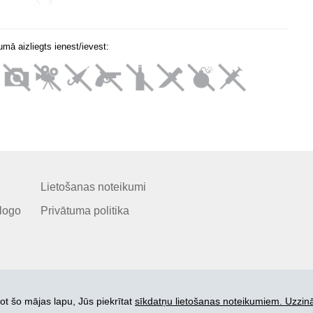
mā aizliegts ienest/ievest:
Lietošanas noteikumi
logo
Privātuma politika
ot šo mājas lapu, Jūs piekrītat
sīkdatņu lietošanas noteikumiem. Uzzinā
© 2006-2026 SIA "BEZRINDAS.LV".