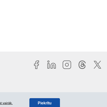
Piekrītu
t vairāk.