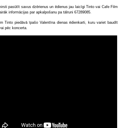
irsti pasūtīt savus dzērienus un ēdienus jau laicīgi Tinto vai Cafe Film
Vairāk informācijas par apkalpošanu pa tālruni 67289085.
m Tinto piedāvā īpašo Valentīna dienas ēdienkarti, kuru variet baudīt
vai pēc koncerta.