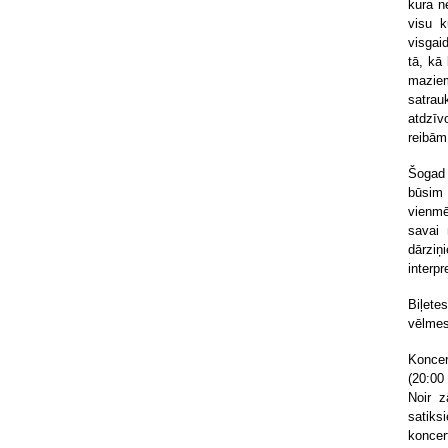
kura n
visu k
visgai
tā, kā
maziem
satra
atdzīv
reibām
Šogad 
būsim 
vienmē
savai 
dārziņ
interp
Biļete
vēlmes
Konce
(20:00
Noir z
satiks
koncer