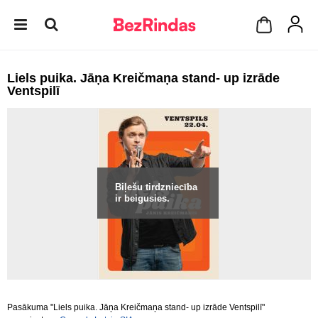
Liels puika. Jāņa Kreičmaņa stand- up izrāde
Ventspilī
Biļešu tirdzniecība
ir beigusies.
Pasākuma "Liels puika. Jāņa Kreičmaņa stand- up izrāde Ventspilī"