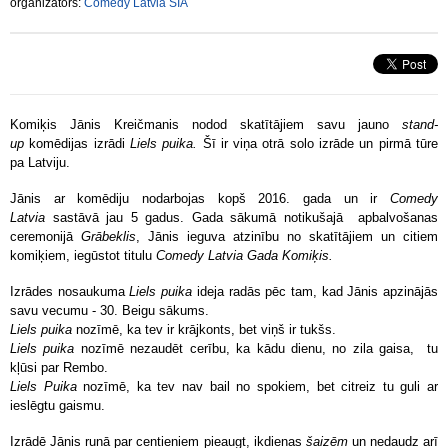
organizators:
Comedy Latvia SIA
Komiķis Jānis Kreičmanis nodod skatītājiem savu jauno
stand-
up
komēdijas izrādi
Liels puika.
Šī ir viņa otrā solo izrāde un pirmā tūre
pa Latviju.
Jānis ar komēdiju nodarbojas kopš 2016. gada un ir
Comedy
Latvia
sastāvā jau 5 gadus. Gada sākumā notikušajā apbalvošanas
ceremonijā
Grābeklis
, Jānis ieguva atzinību no skatītājiem un citiem
komiķiem, iegūstot titulu
Comedy Latvia Gada Komiķis.
Izrādes nosaukuma
Liels puika
ideja radās pēc tam, kad Jānis apzinājās
savu vecumu - 30. Beigu sākums.
Liels puika
nozīmē, ka tev ir krājkonts, bet viņš ir tukšs.
Liels puika
nozīmē nezaudēt cerību, ka kādu dienu, no zila gaisa, tu
kļūsi par Rembo.
Liels Puika
nozīmē, ka tev nav bail no spokiem, bet citreiz tu guli ar
ieslēgtu gaismu.
Izrādē Jānis runā par centieniem pieaugt, ikdienas
šaizēm
un nedaudz arī