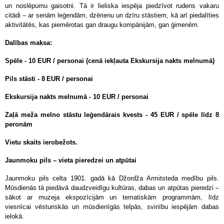
un noslēpumu gaisotni. Tā ir lieliska iespēja piedzīvot rudens vakaru
citādi – ar senām leģendām, dzērienu un dzīru stāstiem, kā arī piedalīties
aktivitātēs, kas piemērotas gan draugu kompānijām, gan ģimenēm.
Dalības maksa:
Spēle - 10 EUR / personai (cenā iekļauta Ekskursija nakts melnumā)
Pils stāsti - 8 EUR / personai
Ekskursija nakts melnumā
- 10 EUR / personai
Zaļā meža melno stāstu leģendārais kvests
- 45 EUR / spēle līdz 8
peronām
Vietu skaits ierobežots.
Jaunmoku pils – vieta pieredzei un atpūtai
Jaunmoku pils celta 1901. gadā kā Džordža Armitsteda medību pils.
Mūsdienās tā piedāvā daudzveidīgu kultūras, dabas un atpūtas pieredzi –
sākot ar muzeja ekspozīcijām un tematiskām programmām, līdz
viesnīcai vēsturiskās un mūsdienīgās telpās, svinību iespējām dabas
ielokā.