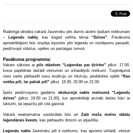
Rudenīgā oktobra vakarā Jaunmoku pils durvis atvērs īpašam notikumam
–
Leģendu naktij
, kas šogad veltīta tēmai
“Dzīres”
. Pasākuma
apmeklētājiem būs iespēja iejusties pils leģendu un noslēpumu pasaulē,
piedzīvojot stāstus, spēles un pastaigas tumsā.
Pasākuma programma:
Vakars sāksies ar
pils stāstiem “Leģendas par dzīrēm”
plkst. 17.00,
kurus papildinās dažādi vēsturiski un izklaidējoši notikumi. Turpinājumā
viesi varēs pārbaudīt savu erudīciju un intuīciju, piedaloties spēlē
“Kas
notika pilī, lai paliek pilī”
plkst. 18.00, 20.00 un 22.00.
Īpašs piedzīvojums gaidāms
ekskursijā nakts melnumā “Leģendu
dzīres”
(plkst. 19.00 un 21.00), kur apmeklētāji aicināti doties līdzi ar
lukturīti, lai iepazītu pili citā gaismā.
Vakarā neatņemama sastāvdaļa būs arī
Zaļā meža melno stāstu
leģendārais kvests
, kas pārbaudīs drosmi un atjautību.
Leģendu nakts
Jaunmoku pilī ir notikums, kas apvieno izklaidi, vēsturi