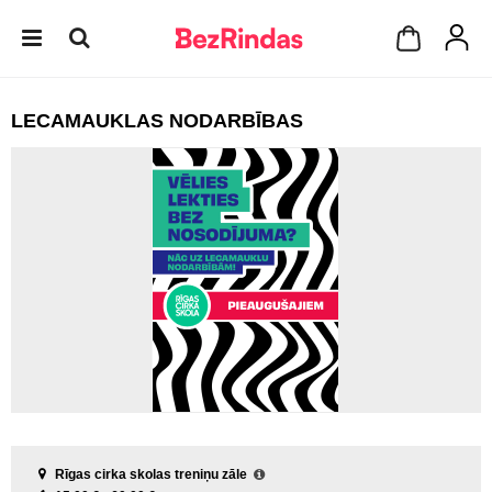
LECAMAUKLAS NODARBĪBAS
Rīgas cirka skolas treniņu zāle