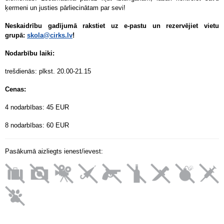
ķermeni un justies pārliecinātam par sevi!
Neskaidrību gadījumā rakstiet uz e-pastu un rezervējiet vietu
grupā:
skola@cirks.lv
!
Nodarbību laiki:
trešdienās: plkst. 20.00-21.15
Cenas:
4 nodarbības: 45 EUR
8 nodarbības: 60 EUR
Pasākumā aizliegts ienest/ievest: