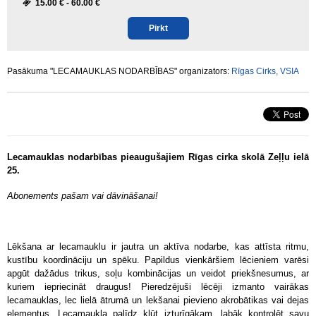
15.00 € -
60.00 €
Pirkt
Pasākuma "LECAMAUKLAS NODARBĪBAS" organizators:
Rīgas Cirks, VSIA
Lecamauklas nodarbības pieaugušajiem Rīgas cirka skolā Zeļļu ielā
25.
Abonements pašam vai dāvināšanai!
Lēkšana ar lecamauklu ir jautra un aktīva nodarbe, kas attīsta ritmu,
kustību koordināciju un spēku. Papildus vienkāršiem lēcieniem varēsi
apgūt dažādus trikus, soļu kombinācijas un veidot priekšnesumus, ar
kuriem iepriecināt draugus! Pieredzējuši lēcēji izmanto vairākas
lecamauklas, lec lielā ātrumā un lekšanai pievieno akrobātikas vai dejas
elementus. Lecamaukla palīdz kļūt izturīgākam, labāk kontrolēt savu