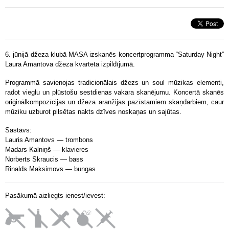
6. jūnijā džeza klubā MASA izskanēs koncertprogramma “Saturday Night”
Laura Amantova džeza kvarteta izpildījumā.
Programmā savienojas tradicionālais džezs un soul mūzikas elementi,
radot vieglu un plūstošu sestdienas vakara skanējumu. Koncertā skanēs
oriģinālkompozīcijas un džeza aranžijas pazīstamiem skaņdarbiem, caur
mūziku uzburot pilsētas nakts dzīves noskaņas un sajūtas.
Sastāvs:
Lauris Amantovs — trombons
Madars Kalniņš — klavieres
Norberts Skraucis — bass
Rinalds Maksimovs — bungas
Pasākumā aizliegts ienest/ievest: