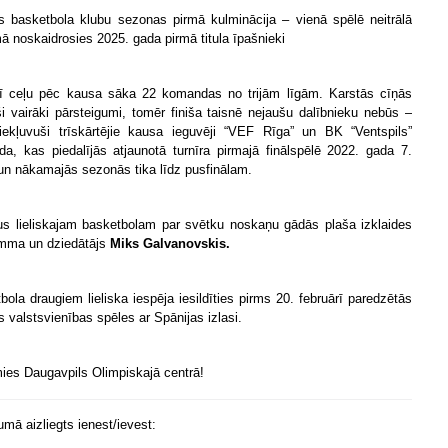
as basketbola klubu sezonas pirmā kulminācija – vienā spēlē neitrālā
ā noskaidrosies 2025. gada pirmā titula īpašnieki
ī ceļu pēc kausa sāka 22 komandas no trijām līgām. Karstās cīņās
ši vairāki pārsteigumi, tomēr finiša taisnē nejaušu dalībnieku nebūs –
 iekļuvuši trīskārtējie kausa ieguvēji “VEF Rīga” un BK “Ventspils”
a, kas piedalījās atjaunotā turnīra pirmajā finālspēlē 2022. gada 7.
un nākamajās sezonās tika līdz pusfinālam.
us lieliskajam basketbolam par svētku noskaņu gādās plaša izklaides
mma un dziedātājs
Miks Galvanovskis.
bola draugiem lieliska iespēja iesildīties pirms 20. februārī paredzētās
s valstsvienības spēles ar Spānijas izlasi.
ies Daugavpils Olimpiskajā centrā!
mā aizliegts ienest/ievest: