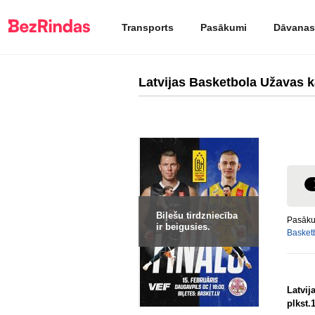
Transports
Pasākumi
Dāvanas
Latvijas Basketbola Užavas 
Biļešu tirdzniecība
Pasāku
ir beigusies.
Basketb
Latvij
plkst.