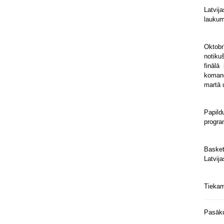
Latvij
laukum
Oktobr
notiku
finālā
komand
martā 
Papild
progra
Basket
Latvija
Tiekam
Pasāku