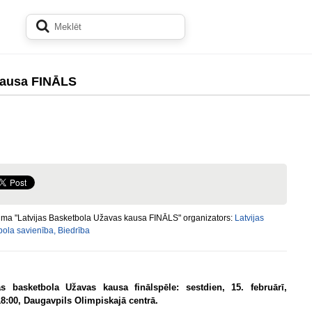
kausa FINĀLS
ma "Latvijas Basketbola Užavas kausa FINĀLS" organizators:
Latvijas
ola savienība, Biedrība
as basketbola Užavas kausa finālspēle: sestdien, 15. februārī,
18:00, Daugavpils Olimpiskajā centrā.