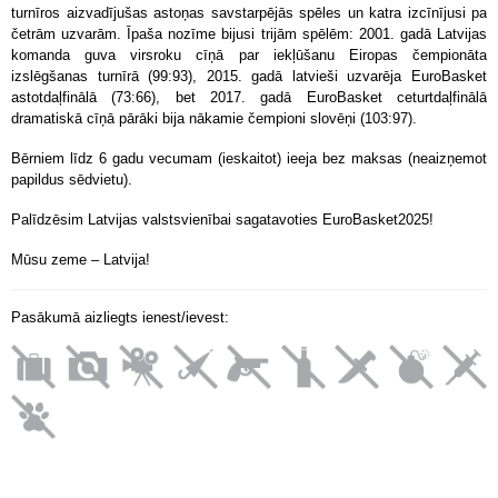
turnīros aizvadījušas astoņas savstarpējās spēles un katra izcīnījusi pa
četrām uzvarām. Īpaša nozīme bijusi trijām spēlēm: 2001. gadā Latvijas
komanda guva virsroku cīņā par iekļūšanu Eiropas čempionāta
izslēgšanas turnīrā (99:93), 2015. gadā latvieši uzvarēja EuroBasket
astotdaļfinālā (73:66), bet 2017. gadā EuroBasket ceturtdaļfinālā
dramatiskā cīņā pārāki bija nākamie čempioni slovēņi (103:97).
Bērniem līdz 6 gadu vecumam (ieskaitot) ieeja bez maksas (neaizņemot
papildus sēdvietu).
Palīdzēsim Latvijas valstsvienībai sagatavoties EuroBasket2025!
Mūsu zeme – Latvija!
Pasākumā aizliegts ienest/ievest: