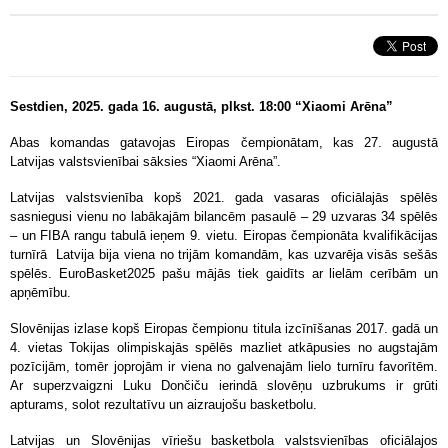
Sestdien, 2025. gada 16. augustā, plkst. 18:00 “Xiaomi Arēna”
Abas komandas gatavojas Eiropas čempionātam, kas 27. augustā
Latvijas valstsvienībai sāksies “Xiaomi Arēna”.
Latvijas valstsvienība kopš 2021. gada vasaras oficiālajās spēlēs
sasniegusi vienu no labākajām bilancēm pasaulē – 29 uzvaras 34 spēlēs
– un FIBA rangu tabulā ieņem 9. vietu. Eiropas čempionāta kvalifikācijas
turnīrā
Latvija bija viena no trijām komandām, kas uzvarēja visās sešās
spēlēs. EuroBasket2025 pašu mājās tiek gaidīts ar lielām cerībām un
apņēmību.
Slovēnijas izlase kopš Eiropas čempionu titula izcīnīšanas 2017. gadā un
4. vietas Tokijas olimpiskajās spēlēs mazliet atkāpusies no augstajām
pozīcijām, tomēr joprojām ir viena no galvenajām lielo turnīru favorītēm.
Ar superzvaigzni Luku Dončiču ierindā slovēņu uzbrukums ir grūti
apturams, solot rezultatīvu un aizraujošu basketbolu.
Latvijas un Slovēnijas vīriešu basketbola valstsvienības oficiālajos