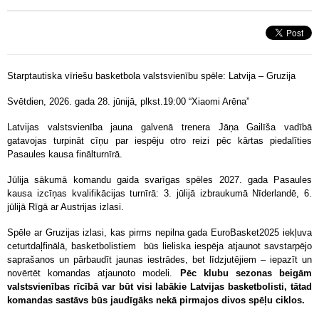
Starptautiska vīriešu basketbola valstsvienību spēle: Latvija – Gruzija
Svētdien, 2026. gada 28. jūnijā, plkst.19:00 “Xiaomi Arēna”
Latvijas valstsvienība jauna galvenā trenera Jāņa Gailīša vadībā
gatavojas turpināt cīņu par iespēju otro reizi pēc kārtas piedalīties
Pasaules kausa finālturnīrā.
Jūlija sākumā komandu gaida svarīgas spēles 2027. gada Pasaules
kausa izcīņas kvalifikācijas turnīrā: 3. jūlijā izbraukumā Nīderlandē, 6.
jūlijā Rīgā ar Austrijas izlasi.
Spēle ar Gruzijas izlasi, kas pirms nepilna gada EuroBasket2025 iekļuva
ceturtdaļfinālā, basketbolistiem būs lieliska iespēja atjaunot savstarpējo
saprašanos un pārbaudīt jaunas iestrādes, bet līdzjutējiem – iepazīt un
novērtēt komandas atjaunoto modeli.
Pēc klubu sezonas beigām
valstsvienības rīcībā var būt visi labākie Latvijas basketbolisti, tātad
komandas sastāvs būs jaudīgāks nekā pirmajos divos spēļu ciklos.