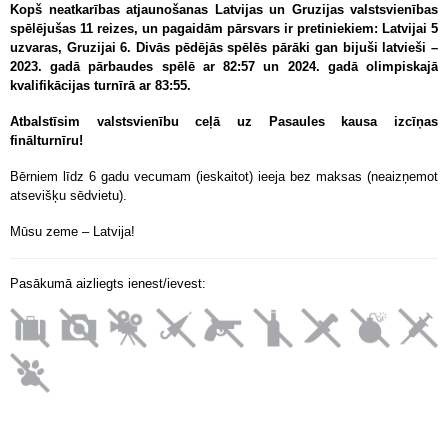
Kopš neatkarības atjaunošanas Latvijas un Gruzijas valstsvienības
spēlējušas 11 reizes, un pagaidām pārsvars ir pretiniekiem: Latvijai 5
uzvaras, Gruzijai 6. Divās pēdējās spēlēs pārāki gan bijuši latvieši –
2023. gadā pārbaudes spēlē ar 82:57 un 2024. gadā olimpiskajā
kvalifikācijas turnīrā ar 83:55.
Atbalstīsim valstsvienību ceļā uz Pasaules kausa izcīņas
finālturnīru!
Bērniem līdz 6 gadu vecumam (ieskaitot) ieeja bez maksas (neaizņemot
atsevišķu sēdvietu).
Mūsu zeme – Latvija!
Pasākumā aizliegts ienest/ievest: