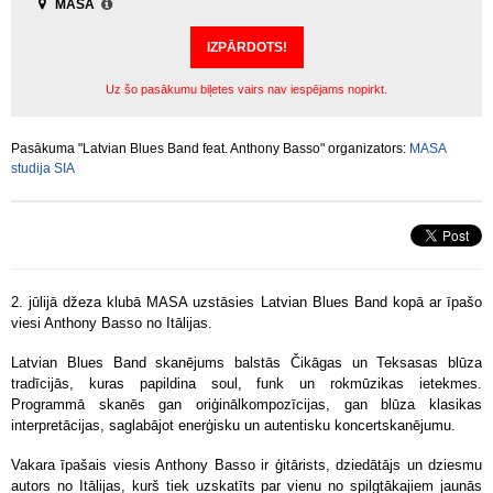
MASA
IZPĀRDOTS!
Uz šo pasākumu biļetes vairs nav iespējams nopirkt.
Pasākuma "Latvian Blues Band feat. Anthony Basso" organizators:
MASA
studija SIA
2. jūlijā džeza klubā MASA uzstāsies Latvian Blues Band kopā ar īpašo
viesi Anthony Basso no Itālijas.
Latvian Blues Band skanējums balstās Čikāgas un Teksasas blūza
tradīcijās, kuras papildina soul, funk un rokmūzikas ietekmes.
Programmā skanēs gan oriģinālkompozīcijas, gan blūza klasikas
interpretācijas, saglabājot enerģisku un autentisku koncertskanējumu.
Vakara īpašais viesis Anthony Basso ir ģitārists, dziedātājs un dziesmu
autors no Itālijas, kurš tiek uzskatīts par vienu no spilgtākajiem jaunās