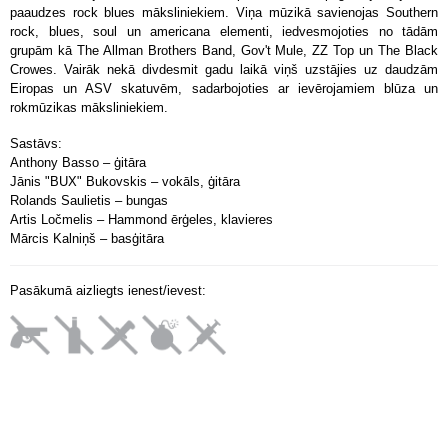
paaudzes rock blues māksliniekiem. Viņa mūzikā savienojas Southern
rock, blues, soul un americana elementi, iedvesmojoties no tādām
grupām kā The Allman Brothers Band, Gov't Mule, ZZ Top un The Black
Crowes. Vairāk nekā divdesmit gadu laikā viņš uzstājies uz daudzām
Eiropas un ASV skatuvēm, sadarbojoties ar ievērojamiem blūza un
rokmūzikas māksliniekiem.
Sastāvs:
Anthony Basso – ģitāra
Jānis "BUX" Bukovskis – vokāls, ģitāra
Rolands Saulietis – bungas
Artis Ločmelis – Hammond ērģeles, klavieres
Mārcis Kalniņš – basģitāra
Pasākumā aizliegts ienest/ievest: