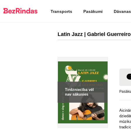
Transports
Pasākumi
Dāvanas
Latin Jazz | Gabriel Guerreiro
Tirdzniecība vēl
Pasākum
nav sākusies
Aicinā
dziedā
mūzika
tradic