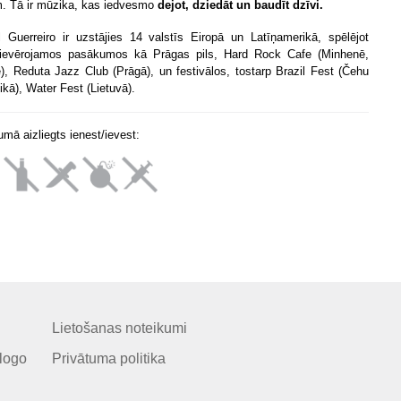
m. Tā ir mūzika, kas iedvesmo
dejot, dziedāt un baudīt dzīvi.
l Guerreiro ir uzstājies 14 valstīs Eiropā un Latīņamerikā, spēlējot
ievērojamos pasākumos kā Prāgas pils, Hard Rock Cafe (Minhenē,
ē), Reduta Jazz Club (Prāgā), un festivālos, tostarp Brazil Fest (Čehu
ikā), Water Fest (Lietuvā).
mā aizliegts ienest/ievest:
Lietošanas noteikumi
logo
Privātuma politika