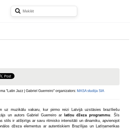
a "Latin Jazz | Gabriel Guerreiro" organizators:
MASA studija SIA
m uz muzikālu vakaru, kur pirmo reizi Latvijā uzstāsies brazīliešu
tājs un autors Gabriel Guerreiro ar
latīņu džeza programmu
. Šīs
s stils ir atšķirīgs ar savu ritmisko intensitāti un dinamiku, apvienojot
ionālos džeza elementus ar autentiskiem Brazīlijas un Latīņamerikas