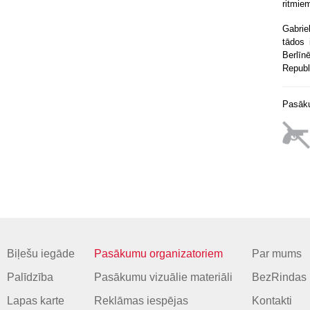
ritmie
Gabrie
tādos 
Berlīn
Republ
Pasāku
Biļešu iegāde
Pasākumu organizatoriem
Par mums
Palīdzība
Pasākumu vizuālie materiāli
BezRindas 
Lapas karte
Reklāmas iespējas
Kontakti