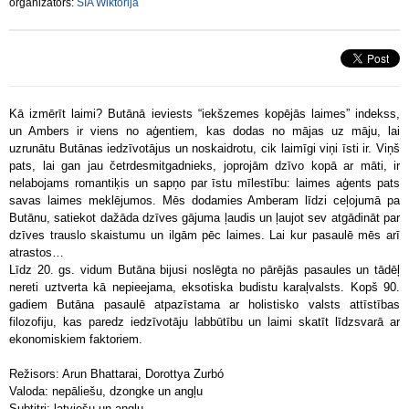
organizators:
SIA Wiktorija
Kā izmērīt laimi? Butānā ieviests “iekšzemes kopējās laimes” indekss,
un Ambers ir viens no aģentiem, kas dodas no mājas uz māju, lai
uzrunātu Butānas iedzīvotājus un noskaidrotu, cik laimīgi viņi īsti ir. Viņš
pats, lai gan jau četrdesmitgadnieks, joprojām dzīvo kopā ar māti, ir
nelabojams romantiķis un sapņo par īstu mīlestību: laimes aģents pats
savas laimes meklējumos. Mēs dodamies Amberam līdzi ceļojumā pa
Butānu, satiekot dažāda dzīves gājuma ļaudis un ļaujot sev atgādināt par
dzīves trauslo skaistumu un ilgām pēc laimes. Lai kur pasaulē mēs arī
atrastos…
Līdz 20. gs. vidum Butāna bijusi noslēgta no pārējās pasaules un tādēļ
nereti uztverta kā nepieejama, eksotiska budistu karaļvalsts. Kopš 90.
gadiem Butāna pasaulē atpazīstama ar holistisko valsts attīstības
filozofiju, kas paredz iedzīvotāju labbūtību un laimi skatīt līdzsvarā ar
ekonomiskiem faktoriem.
Režisors: Arun Bhattarai, Dorottya Zurbó
Valoda: nepāliešu, dzongke un angļu
Subtitri: latviešu un angļu