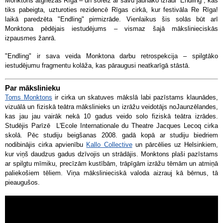
Monktons atgriežas Rīgā – un šoreiz ar savu jaunāko izrādi “Endling”, kas
tiks pabeigta, uzturoties rezidencē Rīgas cirkā, kur festivāla Re Rīga!
laikā paredzēta "Endling" pirmizrāde. Vienlaikus šis solās būt arī
Monktona pēdējais iestudējums – vismaz šajā mākslinieciskās
izpausmes žanrā.
"Endling" ir sava veida Monktona darbu retrospekcija – spilgtāko
iestudējumu fragmentu kolāža, kas pāraugusi neatkarīgā stāstā.
Par mākslinieku
Toms Monktons
ir cirka un skatuves mākslā labi pazīstams klaunādes,
vizuālā un fiziskā teātra mākslinieks un izrāžu veidotājs noJaunzēlandes,
kas jau jau vairāk nekā 10 gadus veido solo fiziskā teātra izrādes.
Studējis Parīzē L'Ecole Internationale du Theatre Jacques Lecoq cirka
skolā. Pēc studiju beigšanas 2008. gadā kopā ar studiju biedriem
nodibinājis cirka apvienību
Kallo Collective
un pārcēlies uz Helsinkiem,
kur viņš daudzus gadus dzīvojis un strādājis. Monktons plaši pazīstams
ar spilgtu mīmiku, precīzām kustībām, trāpīgām izrāžu tēmām un atmiņā
paliekošiem tēliem. Viņa mākslinieciskā valoda aizrauj kā bērnus, tā
pieaugušos.