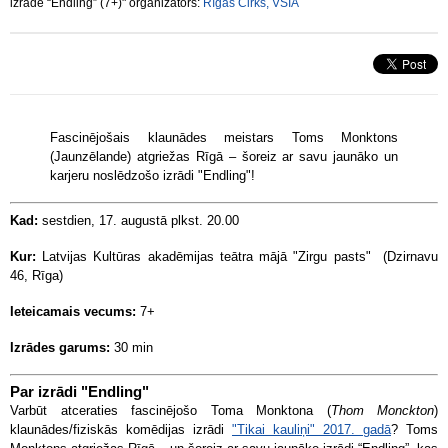
izrāde “Endling” (7+)" organizators:
Rīgas Cirks, VSIA
Fascinējošais klaunādes meistars Toms Monktons
(Jaunzēlande) atgriežas Rīgā – šoreiz ar savu jaunāko un
karjeru noslēdzošo izrādi "Endling"!
Kad:
sestdien, 17. augustā plkst. 20.00
Kur:
Latvijas Kultūras akadēmijas teātra mājā "Zirgu pasts" (Dzirnavu
46, Rīga)
Ieteicamais vecums:
7+
Izrādes garums:
30 min
Par izrādi "Endling"
Varbūt atceraties fascinējošo Toma Monktona (
Thom Monckton
)
klaunādes/fiziskās komēdijas izrādi
"Tikai kauliņi" 2017. gadā
? Toms