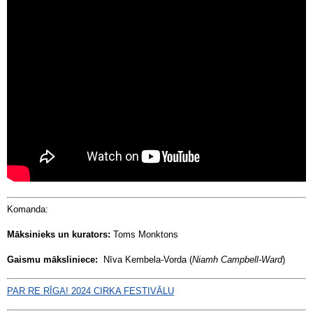
Komanda:
Māksinieks un kurators:
Toms Monktons
Gaismu māksliniece:
Nīva Kembela-Vorda (
Niamh Campbell-Ward
)
PAR RE RĪGA! 2024 CIRKA FESTIVĀLU