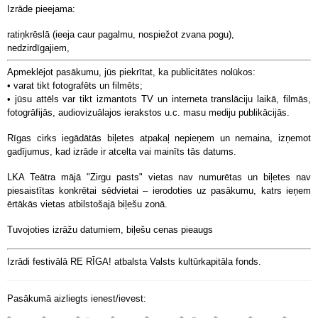
Izrāde pieejama:
ratiņkrēslā (ieeja caur pagalmu, nospiežot zvana pogu),
nedzirdīgajiem,
Apmeklējot pasākumu, jūs piekrītat, ka publicitātes nolūkos:
• varat tikt fotografēts un filmēts;
• jūsu attēls var tikt izmantots TV un interneta translāciju laikā, filmās,
fotogrāfijās, audiovizuālajos ierakstos u.c. masu mediju publikācijās.
Rīgas cirks iegādātās biļetes atpakaļ nepieņem un nemaina, izņemot
gadījumus, kad izrāde ir atcelta vai mainīts tās datums.
LKA Teātra mājā "Zirgu pasts" vietas nav numurētas un biļetes nav
piesaistītas konkrētai sēdvietai – ierodoties uz pasākumu, katrs ieņem
ērtākās vietas atbilstošajā biļešu zonā.
Tuvojoties izrāžu datumiem, biļešu cenas pieaugs
Izrādi festivālā RE RĪGA! atbalsta Valsts kultūrkapitāla fonds.
Pasākumā aizliegts ienest/ievest: