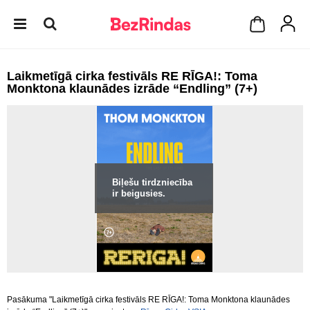
Laikmetīgā cirka festivāls RE RĪGA!: Toma
Monktona klaunādes izrāde “Endling” (7+)
Biļešu tirdzniecība
ir beigusies.
Pasākuma "Laikmetīgā cirka festivāls RE RĪGA!: Toma Monktona klaunādes