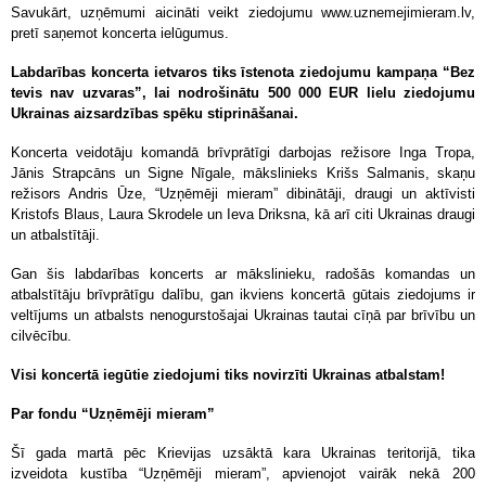
Savukārt, uzņēmumi aicināti veikt ziedojumu www.uznemejimieram.lv,
pretī saņemot koncerta ielūgumus.
Labdarības koncerta ietvaros tiks īstenota ziedojumu kampaņa “Bez
tevis nav uzvaras”, lai nodrošinātu 500 000 EUR lielu ziedojumu
Ukrainas aizsardzības spēku stiprināšanai.
Koncerta veidotāju komandā brīvprātīgi darbojas režisore Inga Tropa,
Jānis Strapcāns un Signe Nīgale, mākslinieks Krišs Salmanis, skaņu
režisors Andris Ūze, “Uzņēmēji mieram” dibinātāji, draugi un aktīvisti
Kristofs Blaus, Laura Skrodele un Ieva Driksna, kā arī citi Ukrainas draugi
un atbalstītāji.
Gan šis labdarības koncerts ar mākslinieku, radošās komandas un
atbalstītāju brīvprātīgu dalību, gan ikviens koncertā gūtais ziedojums ir
veltījums un atbalsts nenogurstošajai Ukrainas tautai cīņā par brīvību un
cilvēcību.
Visi koncertā iegūtie ziedojumi tiks novirzīti Ukrainas atbalstam!
Par fondu “Uzņēmēji mieram”
Šī gada martā pēc Krievijas uzsāktā kara Ukrainas teritorijā, tika
izveidota kustība “Uzņēmēji mieram”, apvienojot vairāk nekā 200