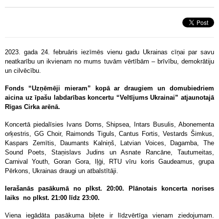
2023. gada 24. februāris iezīmēs vienu gadu Ukrainas cīņai par savu
neatkarību un ikvienam no mums tuvām vērtībām – brīvību, demokrātiju
un cilvēcību.
Fonds “Uzņēmēji mieram” kopā ar draugiem un domubiedriem
aicina uz īpašu labdarības koncertu “Veltījums Ukrainai” atjaunotajā
Rīgas Cirka arēnā.
Koncertā piedalīsies Ivans Dorns, Shipsea, Intars Busulis, Abonementa
orķestris, GG Choir, Raimonds Tiguls, Cantus Fortis, Vestards Šimkus,
Kaspars Zemītis, Daumants Kalniņš, Latvian Voices, Dagamba, The
Sound Poets, Staņislavs Judins un Asnate Rancāne, Tautumeitas,
Carnival Youth, Goran Gora, Iļģi, RTU vīru koris Gaudeamus, grupa
Pērkons, Ukrainas draugi un atbalstītāji.
Ierašanās pasākumā no plkst. 20:00. Plānotais koncerta norises
laiks no plkst. 21:00 līdz 23:00.
Viena iegādāta pasākuma biļete ir līdzvērtīga vienam ziedojumam.