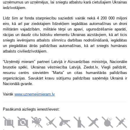
uzņēmumus un uzņēmējus, lai sniegtu atbalstu karā cietušajiem Ukrainas
iedzīvotājiem.
Līdz šim ar fonda starpniecību saziedoti vairāk nekā 4 200 000 miljoni
eiro, kā arī par ziedotajiem līdzekļiem iegādātas automašīnas un droni
militārām vajadzībām, militārie tērpi un apavi, ugunsdzēšamie aparāti,
rācijas un daudz citu būtisku elementu Ukrainas aizstāvjiem, kā arī ticis
sniegts ievērojams atbalsts slimnīcu darbības nodrošināšanā, iegādātas
un piegādātas ātrās palīdzības automašīnas, kā arī sniegts humānais
atbalsts civiliedzīvotājiem.
“Uzņēmēji mieram” partneri Latvijā ir Aizsardzības ministrija, Nacionālie
bruņotie spēki, Ukrainas vēstniecība Latvijā, Ziedot.lv, Viegli palīdzēt,
resursu centrs sievietēm “Marta” un citas humanitārās palīdzības
organizācijas. Savukārt kravu sūtījumu palīdzības saņēmējs Ukrainā ir
Nacionālā gvarde.
Vairāk
www.uznemejimieram.lv
Pasākumā aizliegts ienest/ievest: