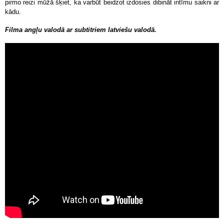
pirmo reizi mūžā šķiet, ka varbūt beidzot izdosies dibināt intīmu saikni ar
kādu.
Filma angļu valodā ar subtitriem latviešu valodā.