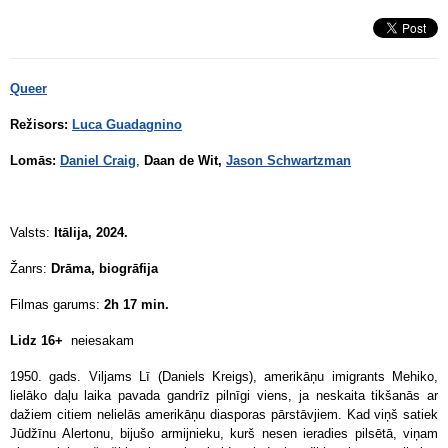
Queer
Režisors:
Luca Guadagnino
Lomās:
Daniel Craig
,
Daan de Wit,
Jason Schwartzman
Valsts:
Itālija, 2024.
Žanrs:
Drāma, biogrāfija
Filmas garums:
2h 17 min.
Lidz 16+
neiesakam
1950. gads. Viljams Lī (Daniels Kreigs), amerikāņu imigrants Mehiko,
lielāko daļu laika pavada gandrīz pilnīgi viens, ja neskaita tikšanās ar
dažiem citiem nelielās amerikāņu diasporas pārstāvjiem. Kad viņš satiek
Jūdžīnu Alertonu, bijušo armijnieku, kurš nesen ieradies pilsētā, viņam