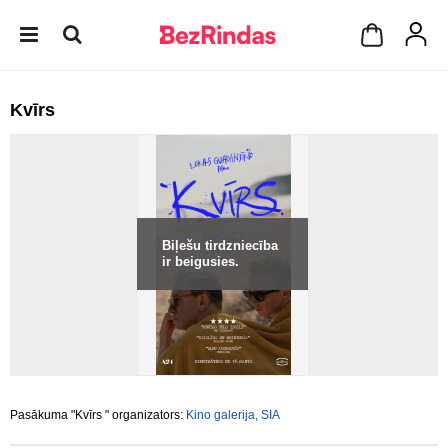
Kvīrs
Biļešu tirdzniecība
ir beigusies.
Pasākuma "Kvīrs " organizators:
Kino galerija, SIA