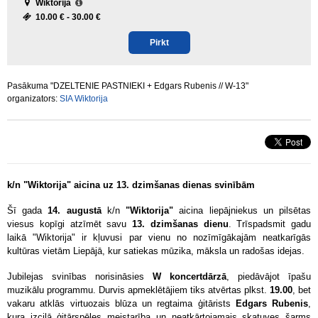
Wiktorija
10.00 € -
30.00 €
Pirkt
Pasākuma "DZELTENIE PASTNIEKI + Edgars Rubenis // W-13"
organizators:
SIA Wiktorija
k/n "Wiktorija" aicina uz 13. dzimšanas dienas svinībām
Šī gada
14. augustā
k/n
"Wiktorija"
aicina liepājniekus un pilsētas
viesus kopīgi atzīmēt savu
13. dzimšanas dienu
. Trīspadsmit gadu
laikā "Wiktorija" ir kļuvusi par vienu no nozīmīgākajām neatkarīgās
kultūras vietām Liepājā, kur satiekas mūzika, māksla un radošas idejas.
Jubilejas svinības norisināsies
W koncertdārzā
, piedāvājot īpašu
muzikālu programmu. Durvis apmeklētājiem tiks atvērtas plkst.
19.00
, bet
vakaru atklās virtuozais blūza un regtaima ģitārists
Edgars Rubenis
,
kura izcilā ģitārspēles meistarība un neatkārtojamais skatuves šarms