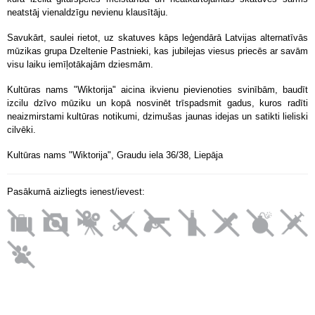
neatstāj vienaldzīgu nevienu klausītāju.
Savukārt, saulei rietot, uz skatuves kāps leģendārā Latvijas alternatīvās
mūzikas grupa Dzeltenie Pastnieki, kas jubilejas viesus priecēs ar savām
visu laiku iemīļotākajām dziesmām.
Kultūras nams "Wiktorija" aicina ikvienu pievienoties svinībām, baudīt
izcilu dzīvo mūziku un kopā nosvinēt trīspadsmit gadus, kuros radīti
neaizmirstami kultūras notikumi, dzimušas jaunas idejas un satikti lieliski
cilvēki.
Kultūras nams "Wiktorija", Graudu iela 36/38, Liepāja
Pasākumā aizliegts ienest/ievest: