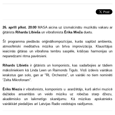
26. aprīlī plkst. 20:00
MASA aicina uz izsmalcinātu muzikālu vakaru ar
ģitārista
Riharda Lībieša
un vibrafonista
Ērika Mieža
duetu.
Šī programma piedāvās oriģinālkompozīcijas, kurās saplūst ambienta,
atmosfēriski meditatīva mūzika un brīva improvizācija. Klausītājus
ieaicinās ģitāras un vibrafona tembru saspēle, krāšņas harmonijas un
neparedzami ritma pavērsieni.
Rihards Lībietis
ir ģitārists un komponists, kas sadarbojies ar tādiem
māksliniekiem kā Linda Leen un Raimonds Tiguls. Viņš izdevis vairākus
ierakstus gan solo, gan ar "RL Orchestra", un vairāki no tiem nominēti
“Zelta Mikrofonam”.
Ēriks Miezis
ir vibrafonists, komponists u aranžētājs, kurš aktīvi muzicē
dažādos ansambļos un veido mūziku uz robežas starp džezu,
akadēmisko un laikmetīgo skanējumu. Kā mūzikas apskatnieks
vairākkārt piedalījies arī Latvijas Radio veidotajos raidījumos.