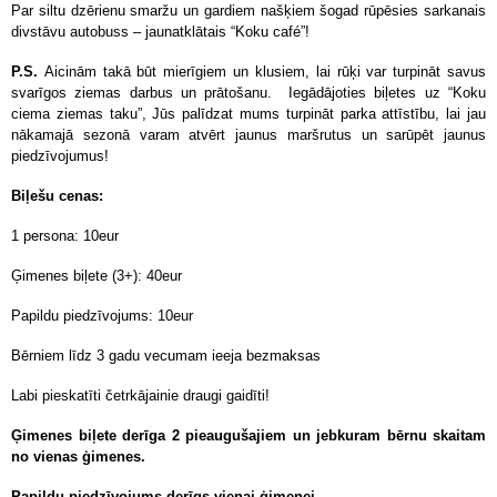
Par siltu dzērienu smaržu un gardiem našķiem šogad rūpēsies sarkanais
divstāvu autobuss – jaunatklātais “Koku café”!
P.S.
Aicinām takā būt mierīgiem un klusiem, lai rūķi var turpināt savus
svarīgos ziemas darbus un prātošanu. Iegādājoties biļetes uz “Koku
ciema ziemas taku”, Jūs palīdzat mums turpināt parka attīstību, lai jau
nākamajā sezonā varam atvērt jaunus maršrutus un sarūpēt jaunus
piedzīvojumus!
Biļešu cenas:
1 persona: 10eur
Ģimenes biļete (3+): 40eur
Papildu piedzīvojums: 10eur
Bērniem līdz 3 gadu vecumam ieeja bezmaksas
Labi pieskatīti četrkājainie draugi gaidīti!
Ģimenes biļete derīga 2 pieaugušajiem un jebkuram bērnu skaitam
no vienas ģimenes.
Papildu piedzīvojums derīgs vienai ģimenei.