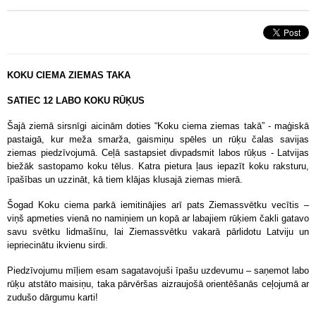
KOKU CIEMA ZIEMAS TAKA
SATIEC 12 LABO KOKU RŪĶUS
Šajā ziemā sirsnīgi aicinām doties “Koku ciema ziemas takā” - maģiskā
pastaigā, kur meža smarža, gaismiņu spēles un rūķu čalas savijas
ziemas piedzīvojumā. Ceļā sastapsiet divpadsmit labos rūķus - Latvijas
biežāk sastopamo koku tēlus. Katra pietura ļaus iepazīt koku raksturu,
īpašības un uzzināt, kā tiem klājas klusajā ziemas mierā.
Šogad Koku ciema parkā iemitinājies arī pats Ziemassvētku vecītis –
viņš apmeties vienā no namiņiem un kopā ar labajiem rūķiem čakli gatavo
savu svētku lidmašīnu, lai Ziemassvētku vakarā pārlidotu Latviju un
iepriecinātu ikvienu sirdi.
Piedzīvojumu mīļiem esam sagatavojuši īpašu uzdevumu – saņemot labo
rūķu atstāto maisiņu, taka pārvēršas aizraujošā orientēšanās ceļojumā ar
zudušo dārgumu karti!