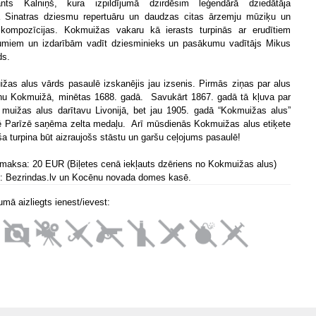
nts Kalniņš, kura izpildījumā dzirdēsim leģendārā dziedātāja
a
Sinatras dziesmu
repertuāru un daudzas citas ārzemju mūziķu un
kompozīcijas. Kokmuižas vakaru kā ierasts turpinās ar erudītiem
miem un izdarībām vadīt dziesminieks un pasākumu vadītājs Mikus
ds.
žas alus vārds pasaulē izskanējis jau izsenis.
Pirmās ziņas par alus
nu Kokmuižā, minētas 1688. gadā. Savukārt 1867. gadā tā kļuva par
o muižas alus darītavu Livonijā, bet jau 1905. gadā “Kokmuižas alus”
ē Parīzē saņēma zelta medaļu.
Arī mūsdienās Kokmuižas alus etiķete
ša turpina būt aizraujošs stāstu un garšu ceļojums pasaulē!
 maksa: 20 EUR (Biļetes cenā iekļauts dzēriens no Kokmuižas alus)
s: Bezrindas.lv un Kocēnu novada domes kasē.
mā aizliegts ienest/ievest: