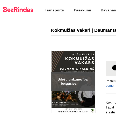
Transports
Pasākumi
Dāvanas
Kokmuižas vakari | Daumants
Biļešu tirdzniecība
Pasāku
ir beigusies.
dome
Kokmui
Tāpat 
stāstu