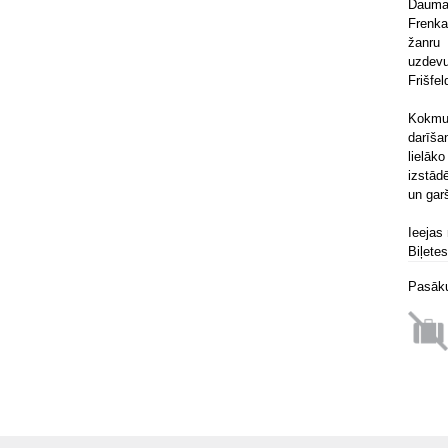
Dauma
Frenk
žanru 
uzdevu
Frišfel
Kokmui
darīša
lielāk
izstād
un gar
Ieejas
Biļete
Pasāku