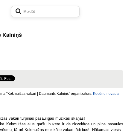
 Kalniņš
ma "Kokmuižas vakari | Daumants Kalniņš" organizators:
Kocēnu novada
žas vakari turpinās pasaulīgās mūzikas skaņās!
kā Kokmuižas alus garšu buķete ir daudzveidīga un pilna pasaules
 vēsmu, tā arī Kokmuižas muzikālie vakari tādi bus! Nākamais viesis -