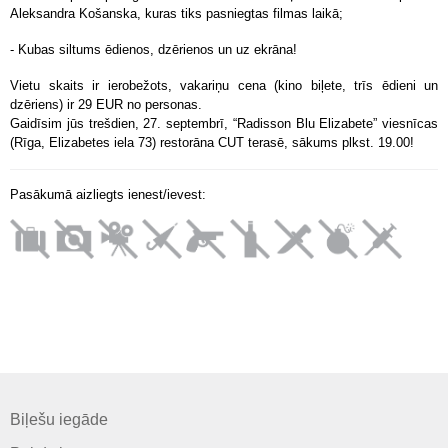
Aleksandra Košanska, kuras tiks pasniegtas filmas laikā;
- Kubas siltums ēdienos, dzērienos un uz ekrāna!
Vietu skaits ir ierobežots, vakariņu cena (kino biļete, trīs ēdieni un
dzēriens) ir 29 EUR no personas.
Gaidīsim jūs trešdien, 27. septembrī, “Radisson Blu Elizabete” viesnīcas
(Rīga, Elizabetes iela 73) restorāna CUT terasē, sākums plkst. 19.00!
Pasākumā aizliegts ienest/ievest:
Biļešu iegāde