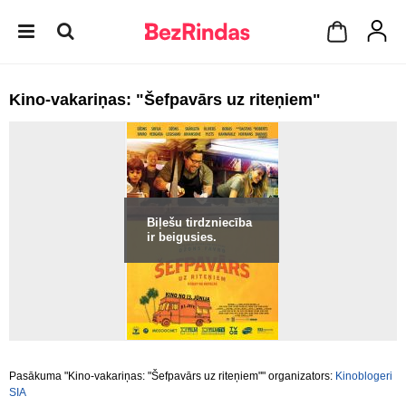
Kino-vakariņas: "Šefpavārs uz riteņiem"
Biļešu tirdzniecība
ir beigusies.
Pasākuma "Kino-vakariņas: "Šefpavārs uz riteņiem"" organizators:
Kinoblogeri
SIA