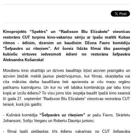
Kinoprojekts “Spektrs” un “Radisson Blu Elizabete” viesnīcas
restorāns CUT turpina kino-vakariņu sēriju ar īpašu maltīti Kubas
ritmos - ēdīsim, dzersim un baudīsim Džona Favro komēdiju
"
Šefpavārs uz riteņiem
". Arī šoreiz līdzās filmai tiks pasniegti
kubiešu virtuves iedvesmoti ēdieni no restorāna šefpavāra
Aleksandra Košanska!
Mūsdienu kino skatītājs un dzīves baudītājs kļūst aizvien prasīgāks un
aizvien biežāk meklē jaunus piedzīvojumus, kur filmas, skaņdarba vai
cita mākslas darba baudīšana tiek apvienota ar citu maņu orgānu
patīkamu kairinājumu. Un kur nu vēl labāka kombinācija par labu kino
kopā ar izcilu ēdienu? To visu jums būs iespēja baudīt īpašā kino seansā
šī gada 27. septembrī “Radisson Blu Elizabete” viesnīcas restorāna CUT
terasē, kurā jūs gaidīs:
- Kulinārā komēdija
“Šefpavārs uz riteņiem”
ar pašu Favro, Skārletu
Johansoni, Sofiju Vergaru un Robertu Dauniju junioru;
- filmai īpaši pielāgotas trīs ēdienu vakariņas no CUT šefpavāra