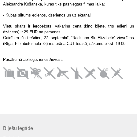
Aleksandra Košanska, kuras tiks pasniegtas filmas laikā;
- Kubas siltums ēdienos, dzērienos un uz ekrāna!
Vietu skaits ir ierobežots, vakariņu cena (kino biļete, trīs ēdieni un
dzēriens) ir 29 EUR no personas.
Gaidīsim jūs trešdien, 27. septembrī, “Radisson Blu Elizabete” viesnīcas
(Rīga, Elizabetes iela 73) restorāna CUT terasē, sākums plkst. 19.00!
Pasākumā aizliegts ienest/ievest:
Biļešu iegāde