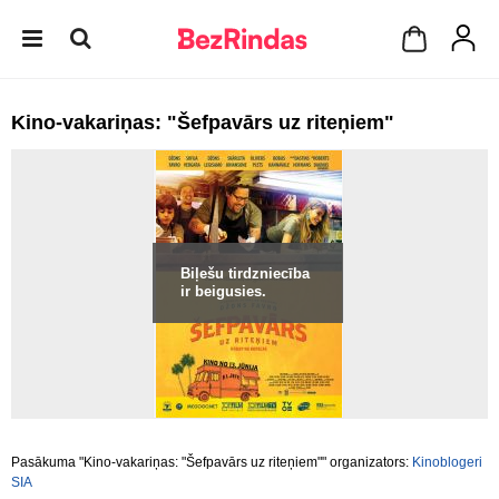
Kino-vakariņas: "Šefpavārs uz riteņiem"
Biļešu tirdzniecība
ir beigusies.
Pasākuma "Kino-vakariņas: "Šefpavārs uz riteņiem"" organizators:
Kinoblogeri
SIA