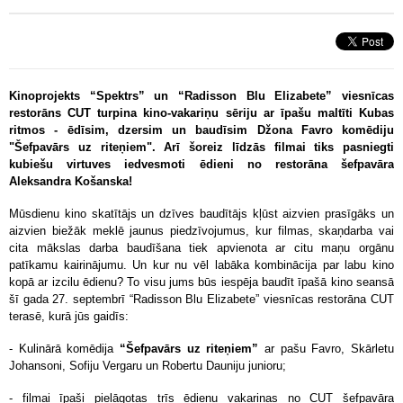
Kinoprojekts “Spektrs” un “Radisson Blu Elizabete” viesnīcas
restorāns CUT turpina kino-vakariņu sēriju ar īpašu maltīti Kubas
ritmos - ēdīsim, dzersim un baudīsim Džona Favro komēdiju
"
Šefpavārs uz riteņiem
". Arī šoreiz līdzās filmai tiks pasniegti
kubiešu virtuves iedvesmoti ēdieni no restorāna šefpavāra
Aleksandra Košanska!
Mūsdienu kino skatītājs un dzīves baudītājs kļūst aizvien prasīgāks un
aizvien biežāk meklē jaunus piedzīvojumus, kur filmas, skaņdarba vai
cita mākslas darba baudīšana tiek apvienota ar citu maņu orgānu
patīkamu kairinājumu. Un kur nu vēl labāka kombinācija par labu kino
kopā ar izcilu ēdienu? To visu jums būs iespēja baudīt īpašā kino seansā
šī gada 27. septembrī “Radisson Blu Elizabete” viesnīcas restorāna CUT
terasē, kurā jūs gaidīs:
- Kulinārā komēdija
“Šefpavārs uz riteņiem”
ar pašu Favro, Skārletu
Johansoni, Sofiju Vergaru un Robertu Dauniju junioru;
- filmai īpaši pielāgotas trīs ēdienu vakariņas no CUT šefpavāra