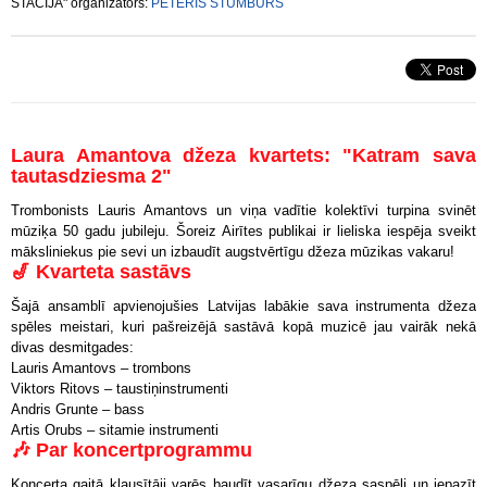
STACIJĀ" organizators:
PĒTERIS STUMBURS
Laura Amantova džeza kvartets: "Katram sava
tautasdziesma 2"
Trombonists Lauris Amantovs un viņa vadītie kolektīvi turpina svinēt
mūziķa 50 gadu jubileju. Šoreiz Airītes publikai ir lieliska iespēja sveikt
māksliniekus pie sevi un izbaudīt augstvērtīgu džeza mūzikas vakaru!
🎷 Kvarteta sastāvs
Šajā ansamblī apvienojušies Latvijas labākie sava instrumenta džeza
spēles meistari, kuri pašreizējā sastāvā kopā muzicē jau vairāk nekā
divas desmitgades:
Lauris Amantovs
– trombons
Viktors Ritovs
– taustiņinstrumenti
Andris Grunte
– bass
Artis Orubs
– sitamie instrumenti
🎶 Par koncertprogrammu
Koncerta gaitā klausītāji varēs baudīt vasarīgu džeza saspēli un iepazīt