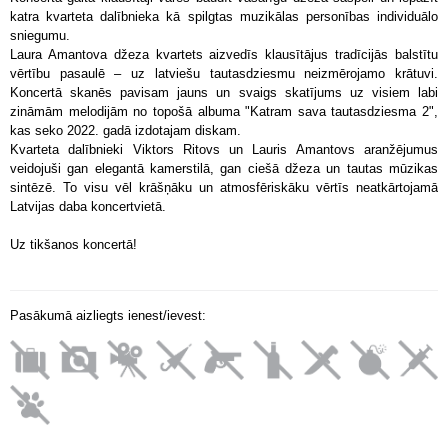
katra kvarteta dalībnieka kā spilgtas muzikālas personības individuālo
sniegumu.
Laura Amantova džeza kvartets aizvedīs klausītājus tradīcijās balstītu
vērtību pasaulē – uz latviešu tautasdziesmu neizmērojamo krātuvi.
Koncertā skanēs pavisam jauns un svaigs skatījums uz visiem labi
zināmām melodijām no topošā albuma
"Katram sava tautasdziesma 2"
,
kas seko 2022. gadā izdotajam diskam.
Kvarteta dalībnieki Viktors Ritovs un Lauris Amantovs aranžējumus
veidojuši gan elegantā kamerstilā, gan ciešā džeza un tautas mūzikas
sintēzē. To visu vēl krāšņāku un atmosfēriskāku vērtīs neatkārtojamā
Latvijas daba koncertvietā.
Uz tikšanos koncertā!
Pasākumā aizliegts ienest/ievest: