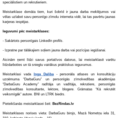
speciālistiem un rekrutieriem.
Meistarklase domāta tiem, kuri šobrīd ir jauna darba meklējumos vai
vēlas uzlabot savu personīgo zīmolu interneta vidē, lai tas pavērtu jaunas
karjeras iespējas.
Ieguvumi pēc meistarklases:
- Sakārtots personīgais LinkedIn profils.
- Izpratne par tālākajiem soļiem jauna darba vai pozīcijas iegūšanai.
Aicinām ņemt līdzi savus portatīvos datorus, lai meistarklasē varētu
līdzdarboties un tā sniegtu vairākus praktiskus ieguvumus.
Meistarklasi vada
Inga Daliba
- personāla atlases un konsultāciju
uzņēmuma “DarbaGuru” un personīgās zīmolvedības akadēmijas
“DarbaGuru Academy” radītāja un vadītāja, rekrutiere, personīgās
zīmolvedības konsultante, lektore, blogere. Grāmatas “Kā rekrutēt
veiksmīgāk” autore. BNI un LTRK biedrs.
Pieteikšanās meistarklasei šeit:
BezRindas.lv
Meistarklases norises vieta: DarbaGuru birojs, Mazā Nometņu iela 31,