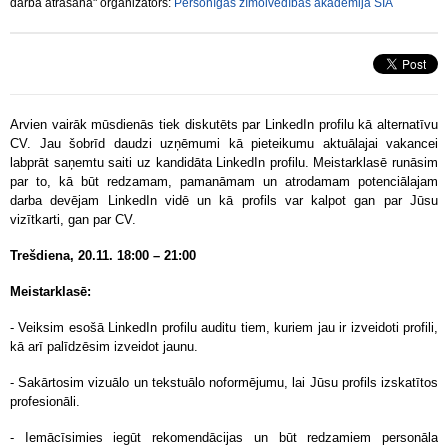
darba atrašanā" organizators:
Personīgās zīmolvedības akadēmija SIA
Arvien vairāk mūsdienās tiek diskutēts par LinkedIn profilu kā alternatīvu
CV. Jau šobrīd daudzi uzņēmumi kā pieteikumu aktuālajai vakancei
labprāt saņemtu saiti uz kandidāta LinkedIn profilu. Meistarklasē runāsim
par to, kā būt redzamam, pamanāmam un atrodamam potenciālajam
darba devējam LinkedIn vidē un kā profils var kalpot gan par Jūsu
vizītkarti, gan par CV.
Trešdiena, 20.11. 18:00 – 21:00
Meistarklasē:
- Veiksim esošā LinkedIn profilu auditu tiem, kuriem jau ir izveidoti profili,
kā arī palīdzēsim izveidot jaunu.
- Sakārtosim vizuālo un tekstuālo noformējumu, lai Jūsu profils izskatītos
profesionāli.
- Iemācīsimies iegūt rekomendācijas un būt redzamiem personāla