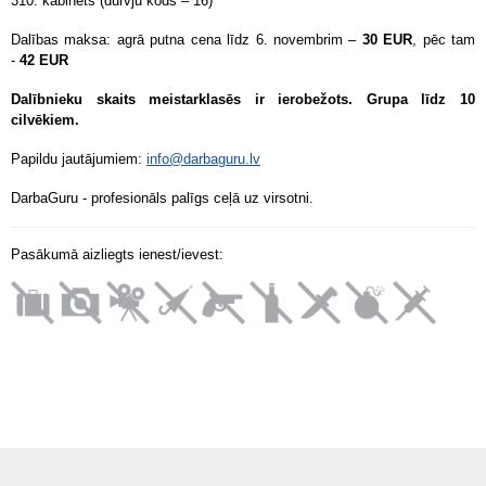
310. kabinets (durvju kods – 16)
Dalības maksa: agrā putna cena līdz 6. novembrim –
30 EUR
, pēc tam
-
42 EUR
Dalībnieku skaits meistarklasēs ir ierobežots. Grupa līdz 10
cilvēkiem.
Papildu jautājumiem:
info@darbaguru.lv
DarbaGuru - profesionāls palīgs ceļā uz virsotni.
Pasākumā aizliegts ienest/ievest: