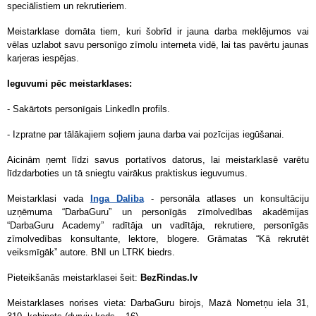
speciālistiem un rekrutieriem.
Meistarklase domāta tiem, kuri šobrīd ir jauna darba meklējumos vai
vēlas uzlabot savu personīgo zīmolu interneta vidē, lai tas pavērtu jaunas
karjeras iespējas.
Ieguvumi pēc meistarklases:
- Sakārtots personīgais LinkedIn profils.
- Izpratne par tālākajiem soļiem jauna darba vai pozīcijas iegūšanai.
Aicinām ņemt līdzi savus portatīvos datorus, lai meistarklasē varētu
līdzdarboties un tā sniegtu vairākus praktiskus ieguvumus.
Meistarklasi vada
Inga Daliba
- personāla atlases un konsultāciju
uzņēmuma “DarbaGuru” un personīgās zīmolvedības akadēmijas
“DarbaGuru Academy” radītāja un vadītāja, rekrutiere, personīgās
zīmolvedības konsultante, lektore, blogere. Grāmatas “Kā rekrutēt
veiksmīgāk” autore. BNI un LTRK biedrs.
Pieteikšanās meistarklasei šeit:
BezRindas.lv
Meistarklases norises vieta: DarbaGuru birojs, Mazā Nometņu iela 31,