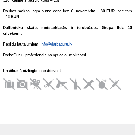
310. kabinets (durvju kods – 16)
Dalības maksa: agrā putna cena līdz 6. novembrim –
30 EUR
, pēc tam
-
42 EUR
Dalībnieku skaits meistarklasēs ir ierobežots. Grupa līdz 10
cilvēkiem.
Papildu jautājumiem:
info@darbaguru.lv
DarbaGuru - profesionāls palīgs ceļā uz virsotni.
Pasākumā aizliegts ienest/ievest: