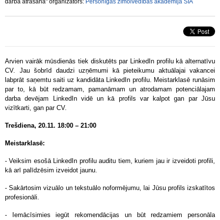
darba atrašanā" organizators:
Personīgās zīmolvedības akadēmija SIA
Arvien vairāk mūsdienās tiek diskutēts par LinkedIn profilu kā alternatīvu
CV. Jau šobrīd daudzi uzņēmumi kā pieteikumu aktuālajai vakancei
labprāt saņemtu saiti uz kandidāta LinkedIn profilu. Meistarklasē runāsim
par to, kā būt redzamam, pamanāmam un atrodamam potenciālajam
darba devējam LinkedIn vidē un kā profils var kalpot gan par Jūsu
vizītkarti, gan par CV.
Trešdiena, 20.11. 18:00 – 21:00
Meistarklasē:
- Veiksim esošā LinkedIn profilu auditu tiem, kuriem jau ir izveidoti profili,
kā arī palīdzēsim izveidot jaunu.
- Sakārtosim vizuālo un tekstuālo noformējumu, lai Jūsu profils izskatītos
profesionāli.
- Iemācīsimies iegūt rekomendācijas un būt redzamiem personāla