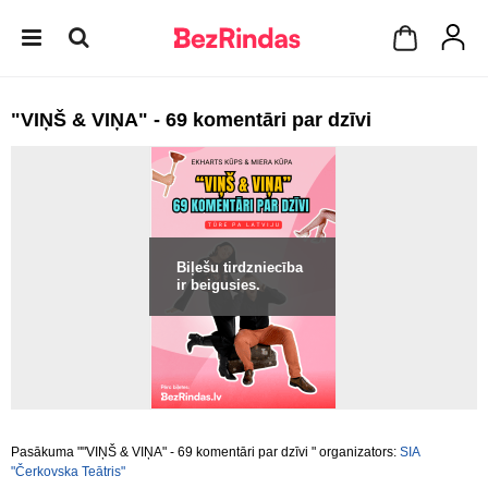
"VIŅŠ & VIŅA" - 69 komentāri par dzīvi
Biļešu tirdzniecība
ir beigusies.
Pasākuma ""VIŅŠ & VIŅA" - 69 komentāri par dzīvi " organizators:
SIA
"Čerkovska Teātris"