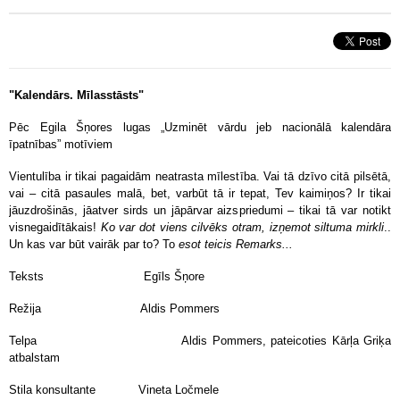
"Kalendārs. Mīlasstāsts"
Pēc Egila Šņores lugas „Uzminēt vārdu jeb nacionālā kalendāra
īpatnības” motīviem
Vientulība ir tikai pagaidām neatrasta mīlestība. Vai tā dzīvo citā pilsētā,
vai – citā pasaules malā, bet, varbūt tā ir tepat, Tev kaimiņos? Ir tikai
jāuzdrošinās, jāatver sirds un jāpārvar aizspriedumi – tikai tā var notikt
visnegaidītākais!
Ko var dot viens cilvēks otram, izņemot siltuma mirkli
..
Un kas var būt vairāk par to? To
esot teicis Remarks...
Teksts Egīls Šņore
Režija Aldis Pommers
Telpa Aldis Pommers, pateicoties Kārļa Griķa
atbalstam
Stila konsultante Vineta Ločmele