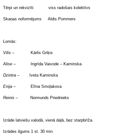
Tērpi un rekvizīti viss radošais kolektīvs
Skaņas noformējums Aldis Pommers
Lomās:
Vilis
– Kārlis Griķis
Alise
– Ingrīda Vaivode – Kaminska
Dzintra
– Iveta Kaminska
Enija
– Elīna Smoļakova
Reinis
– Normunds Priednieks
Izrāde latviešu valodā, vienā daļā, bez starpbrīža.
Izrādes ilgums 1 st. 30 min.