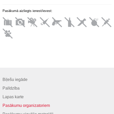
Pasākumā aizliegts ienest/ievest:
Biļešu iegāde
Palīdzība
Lapas karte
Pasākumu organizatoriem