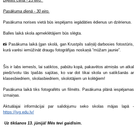
Biļetes cena - 25 eiro.
Pasākuma dienā - 30 eiro.
Pasākuma norises vietā būs iespējams iegādāties ēdienus un dzērienus.
Balles laikā skola apmeklētājiem būs slēgta.
📸 Pasākuma laikā (gan skolā, gan Krustpils saliņā) darbosies fotostūris,
kurā varēsi iemūžināt draugu fotogrāfijas noskaņā “mūžam jaunie”.
Šis ir labs iemesls, lai satiktos, pabūtu kopā, pakavētos atmiņās un atkal
piedzīvotu tās īpašās sajūtas, ko var dot tikai skola un satikšanās ar
klasesbiedriem, skolasbiedriem, skolotājiem un kolēģiem!
Pasākuma laikā tiks fotografēts un filmēts. Pasākuma plānā iespējamas
izmaiņas.
Aktuālajai informācijai par salidojumu seko skolas mājas lapā -
https://jvg.edu.lv/
Uz tikšanos 13. jūnijā! Mēs tevi gaidīsim.