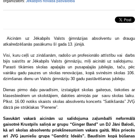
organizators:
Jēkabpils novada pašvaldība
Aicinām uz Jēkabpils Valsts ģimnāzijas absolventu un draugu
atkalredzēšanās pasākumu šī gada 13. jūnijā.
Visi, kuru ceļš uz zināšanām, radošo un profesionālo attīstību vai darbs
bijis saistīts ar Jēkabpils Valsts ģimnāziju, mīļi aicināti uz salidojumu.
Parasti tikāmies skolas apaļajās un pusapaļajās jubilejās, taču, pēc
vairāku gadu pauzes un skolas renovācijas, kopā svinēsim skolas 106.
dzimšanas dienu un Valsts ģimnāziju 30 gadu pastāvēšanas jubileju.
Dienas pirmo daļu pavadīsim, izstaigājot skolas gaiteņus, tiekoties ar
klasesbiedriem un skolotājiem, daloties atmiņās par savu skolas laiku.
Plkst. 16.00 notiks skaists skolas absolventu koncerts “Satikšanās” JVĢ
dārzā pie strūklakas “Pienene”.
Savukārt vakarā aicinām uz salidojuma zaļumballi neformālā
gaisotnē Krustpils saliņā ar grupu “Ginger Band” un DJ Jāni Balodi,
kā arī skolas absolventu priekšnesumiem vakara gaitā. Mūs priecēs
arī JVĢ jauniešu grupa “Gandrīz Ideāls”. Baudīsim kopā būšanas