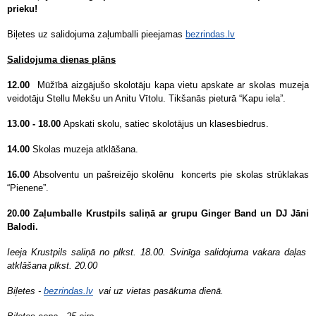
prieku!
Biļetes uz salidojuma zaļumballi pieejamas
bezrindas.lv
Salidojuma dienas plāns
12.00
Mūžībā aizgājušo skolotāju kapa vietu apskate ar skolas muzeja
veidotāju Stellu Mekšu un Anitu Vītolu. Tikšanās pieturā “Kapu iela”.
13.00 - 18.00
Apskati skolu, satiec skolotājus un klasesbiedrus.
14.00
Skolas muzeja atklāšana.
16.00
Absolventu un pašreizējo skolēnu koncerts pie skolas strūklakas
“Pienene”.
20.00
Zaļumballe Krustpils saliņā ar grupu Ginger Band un DJ Jāni
Balodi.
Ieeja Krustpils saliņā no plkst. 18.00. Svinīga salidojuma vakara daļas
atklāšana plkst. 20.00
Biļetes -
bezrindas.lv
vai uz vietas pasākuma dienā.