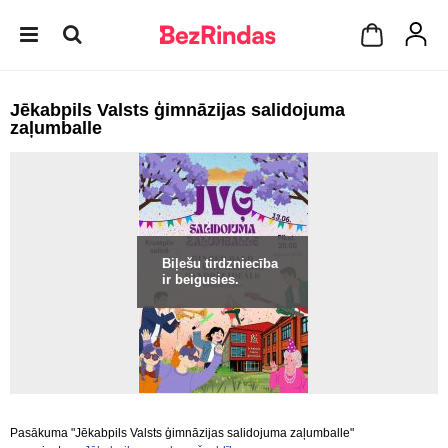
Jēkabpils Valsts ģimnāzijas salidojuma
zaļumballe
Biļešu tirdzniecība
ir beigusies.
Pasākuma "Jēkabpils Valsts ģimnāzijas salidojuma zaļumballe"