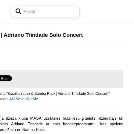
| Adriano Trindade Solo Concert
ma "Brazilian Jazz & Samba Rock | Adriano Trindade Solo Concert"
ators:
MASA studija SIA
lijā džeza klubā MASA uzstāsies brazīliešu ģitārists, dziedātājs un
nists Adriano Trindade ar solo koncertprogrammu, kas apvieno
ijas džezu un Samba Rock.