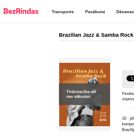
Transports
Pasākumi
Dāvanas
Brazilian Jazz & Samba Rock 
Tirdzniecība vēl
Pasāku
nav sākusies
organiz
10. jū
kompo
Brazīl