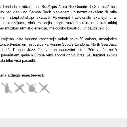
o Trindade ir mūziķis no Brazīlijas štata Rio Grande do Sul, kurš tiek
īts par vienu no Samba Rock pionieriem un nozīmīgākajiem šī stila
vjiem starptautiskajā skatuvē. Apvienojot tradicionālo skanējumu ar
isku redzējumu, viņš izveidojis spilgtu muzikālo rokrakstu, kas atklāj
ijas mūzikas ritmisko enerģiju, melodisko bagātību un daudzveidību.
karjeras laikā Adriano koncertējis vairāk nekā 60 valstīs, uzstājoties
koncertvietās un festivālos kā Ronnie Scott’s Londonā, North Sea Jazz
damā, Prague Jazz Festival un daudzviet citur. Pēc vairāk nekā
 pavadītiem gadiem Eiropā viņš šobrīd dzīvo Brazīlijā, turpinot aktīvu
tdarbību visā pasaulē.
mā aizliegts ienest/ievest: