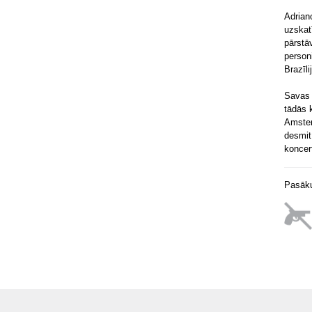
Adrian
uzskat
pārstā
person
Brazīl
Savas 
tādās 
Amster
desmit
koncer
Pasāku