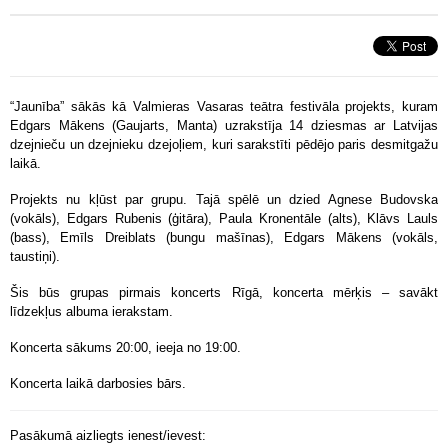
“Jaunība” sākās kā Valmieras Vasaras teātra festivāla projekts, kuram
Edgars Mākens (Gaujarts, Manta) uzrakstīja 14 dziesmas ar Latvijas
dzejnieču un dzejnieku dzejoļiem, kuri sarakstīti pēdējo paris desmitgažu
laikā.
Projekts nu kļūst par grupu. Tajā spēlē un dzied Agnese Budovska
(vokāls), Edgars Rubenis (ģitāra), Paula Kronentāle (alts), Klāvs Lauls
(bass), Emīls Dreiblats (bungu mašīnas), Edgars Mākens (vokāls,
taustiņi).
Šis būs grupas pirmais koncerts Rīgā, koncerta mērķis – savākt
līdzekļus albuma ierakstam.
Koncerta sākums 20:00, ieeja no 19:00.
Koncerta laikā darbosies bārs.
Pasākumā aizliegts ienest/ievest: