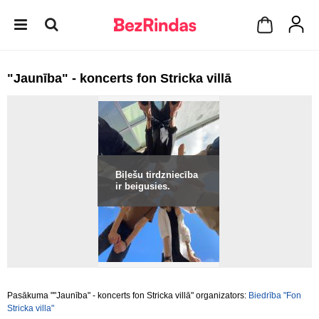
"Jaunība" - koncerts fon Stricka villā
Biļešu tirdzniecība
ir beigusies.
Pasākuma ""Jaunība" - koncerts fon Stricka villā" organizators:
Biedrība "Fon
Stricka villa"